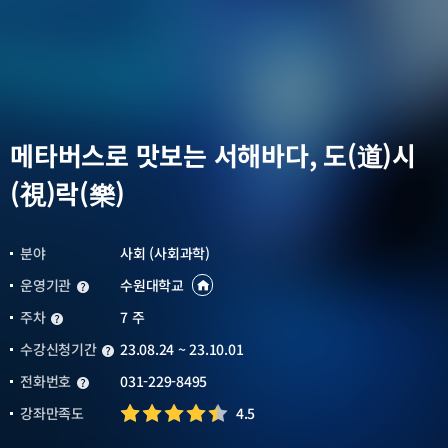
(視)
락
(樂)
메타버스로 맛보는 서해바다, 도(道)시
(視)락(樂)
분야
사회 (사회과학)
운영기관
수원대학교
운영기관
운영기관
바로가기
새창열림
주차
7 주
주차
수강신청기간
23.08.24 ~ 23.10.01
수강신청기간
전화번호
031-229-8495
전화번호
강좌만족도
4.5