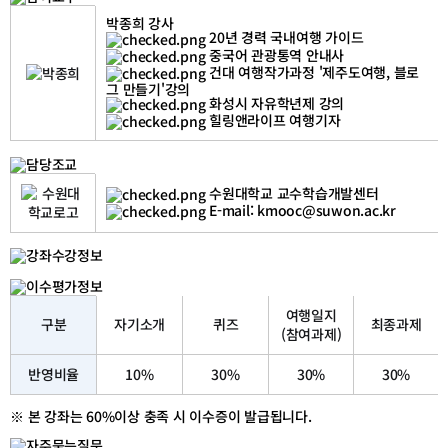
책
메
임
박종희 강사
타
교
20년 경력 국내여행 가이드
버
수
스
중국어 관광통역 안내사
로
건대 여행작가과정 '제주도여행, 블로
맛
그 만들기'강의
보
화성시 자유학년제 강의
는
서
힐링앤라이프 여행기자
해
바
다,
도
메
(道)
타
수원대학교 교수학습개발센터
시
버
(視)
E-mail: kmooc@suwon.ac.kr
스
락
로
(樂),
맛
참
보
여
는
교
서
수
해
메
바
타
여행일지
다,
구분
자기소개
퀴즈
최종과제
버
(참여과제)
도
스
(道)
로
시
맛
반영비율
10%
30%
30%
30%
(視)
보
락
는
(樂),
서
담
※ 본 강좌는 60%이상 충족 시 이수증이 발급됩니다.
해
당
바
조
다,