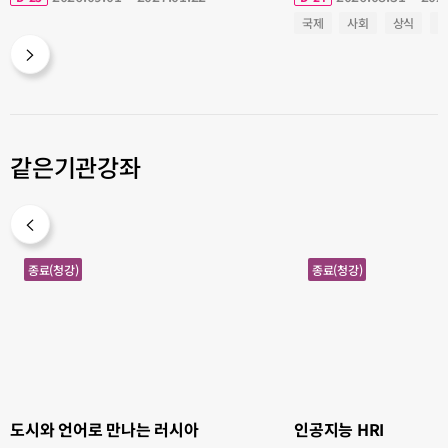
국제
사회
상식
같은기관강좌
도
인
종료(청강)
종료(청강)
시
공
와
지
언
능
어
HRI
로
만
나
는
러
시
아
도시와 언어로 만나는 러시아
인공지능 HRI