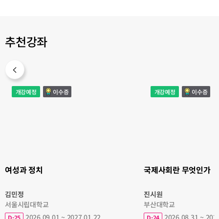
추천강좌
여
국
개강예정
이수증
개강예정
이수증
성
제
과
사
정
회
치
란
무
엇
인
가
여성과 정치
국제사회란 무엇인가
김민정
진시원
서울시립대학교
부산대학교
2026.09.01 ~ 2027.01.22
2026.08.31 ~ 202
D-25
D-24