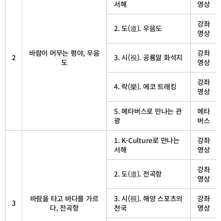
(樂)
서해
영상
강좌
2. 도(道). 우음도
영상
바람이 머무는 평야, 우음
강좌
2
3. 시(視). 공룡알 화석지
도
영상
강좌
4. 락(樂). 에코 트래킹
영상
5. 메타버스로 만나는 관
메타
광
버스
1. K-Culture로 만나는
강좌
서해
영상
강좌
2. 도(道). 전곡항
영상
바람을 타고 바다를 가르
3. 시(視). 해양 스포츠의
강좌
3
다, 전곡항
천국
영상