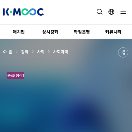
K-
MOOC
매치업
상시강좌
학점은행
커뮤니티
강
좌
하
상
공
홈
강좌
사회
사회과학
세
위
페
유
메
이
지
뉴
하
배
메
경
종료(청강)
기
타
버
스
로
맛
보
는
서
해
바
다,
도
(道)
시