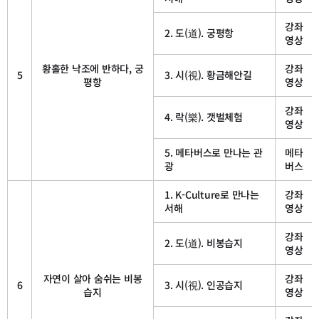
강좌
2. 도(道). 궁평항
영상
황홀한 낙조에 반하다, 궁
강좌
5
3. 시(視). 황금해안길
평항
영상
강좌
4. 락(樂). 갯벌체험
영상
5. 메타버스로 만나는 관
메타
광
버스
1. K-Culture로 만나는
강좌
서해
영상
강좌
2. 도(道). 비봉습지
영상
자연이 살아 숨쉬는 비봉
강좌
6
3. 시(視). 인공습지
습지
영상