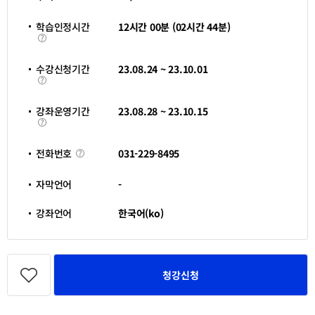
차
기
새
창
학습인정시간
12시간 00분 (02시간 44분)
열
학
림
습
인
정
수강신청기간
23.08.24 ~ 23.10.01
시
수
간
강
신
청
강좌운영기간
23.08.28 ~ 23.10.15
기
강
간
좌
운
영
전
031-229-8495
전화번호
기
화
간
번
호
자막언어
-
강좌언어
한국어(ko)
관
심
청강신청
강
좌
등
록