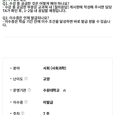
교
도
Q1. 수강 중 궁금한 것은 어떻게 해야 하나요?
(道)
- 수강 중 궁금한 부분은 교과목 내 [질의응답] 게시판에 작성해 주시면 담당
시
TA가 확인 후, 1~2일 내 응답할 예정입니다.
(視)
락
Q2. 이수증은 언제 발급되나요?
(樂),
- 이수증은 학습 기간 안에 이수 조건을 달성하면 바로 발급 받을 수 있습니
이
다.
수
평
가
정
보
분야
사회 (사회과학)
난
교양
난이도
이
도
수원대학교
운영기관
운
영
기
이
관
미발급
이수증
수
바
증
로
주
가
7 주
주차