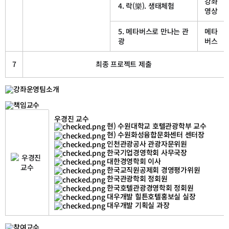
강좌
4. 락(樂). 생태체험
영상
5. 메타버스로 만나는 관
메타
광
버스
7
최종 프로젝트 제출
메
우경진 교수
타
현) 수원대학교 호텔관광학부 교수
버
스
현) 수원화성융합문화센터 센터장
로
인천관광공사 관광자문위원
맛
한국기업경영학회 사무국장
보
는
대한경영학회 이사
서
한국교직원공제회 경영평가위원
해
한국관광학회 정회원
바
다,
한국호텔관광경영학회 정회원
도
대우개발 힐튼호텔홍보실 실장
(道)
대우개발 기획실 과장
시
(視)
락
(樂),