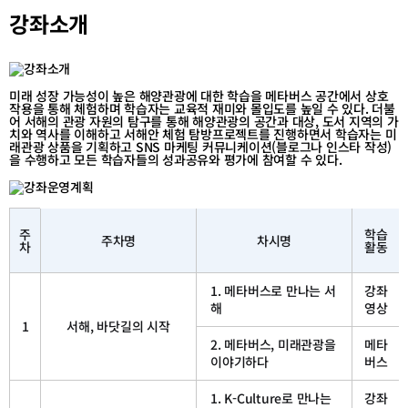
관
로
로
목
강좌소개
카
카
록
테
테
고
고
리
리
목
목
미래 성장 가능성이 높은 해양관광에 대한 학습을 메타버스 공간에서 상호
작용을 통해 체험하며 학습자는 교육적 재미와 몰입도를 높일 수 있다. 더불
록
록
어 서해의 관광 자원의 탐구를 통해 해양관광의 공간과 대상, 도서 지역의 가
이
이
치와 역사를 이해하고 서해안 체험 탐방프로젝트를 진행하면서 학습자는 미
래관광 상품을 기획하고 SNS 마케팅 커뮤니케이션(블로그나 인스타 작성)
동
동
을 수행하고 모든 학습자들의 성과공유와 평가에 참여할 수 있다.
메
타
주
학습
버
주차명
차시명
차
활동
스
로
맛
보
1. 메타버스로 만나는 서
강좌
는
해
영상
서
해
1
서해, 바닷길의 시작
바
다,
2. 메타버스, 미래관광을
메타
도
이야기하다
버스
(道)
시
(視)
1. K-Culture로 만나는
강좌
락