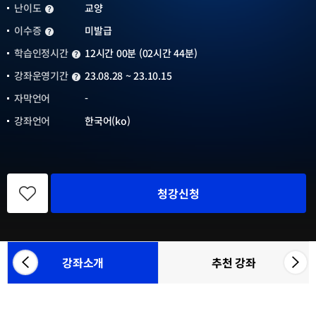
난이도
교양
난이도
이수증
미발급
이수증
학습인정시간
12시간 00분 (02시간 44분)
학습인정시간
강좌운영기간
23.08.28 ~ 23.10.15
강좌운영기간
자막언어
-
강좌언어
한국어(ko)
관
심
청강신청
강
좌
등
록
강좌소개
추천 강좌
좌
우
참
측
측
여
으
으
기