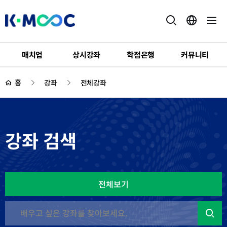
K-
MOOC
매치업
상시강좌
학점은행
커뮤니티
하
위
홈
강좌
전체강좌
메
뉴
강좌 검색
전체보기