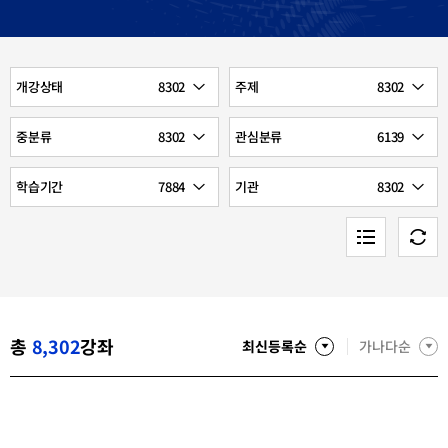
선택
선택
개강상태
8302
주제
8302
개
주
강
제
선택
선택
중분류
8302
관심분류
6139
상
태
중
관
분
심
선택
선택
학습기간
7884
기관
8302
류
분
류
학
기
습
관
기
추
초
간
가
기
검
화
색
강
좌
목
총
8,302
강좌
록
최신등록순
가나다순
최
신
등
록
순
(내
림