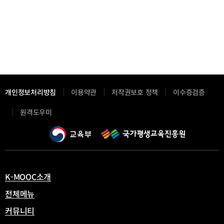
차
순)
선
택
됨
개인정보처리방침
이용약관
저작권보호 정책
이수증검증
새
원격도우미
창
열
림
K-MOOC소개
전체메뉴
커뮤니티