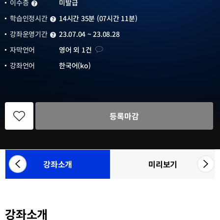
이수증
미발급
이수증
학습인정시간
14시간 35분 (07시간 11분)
학습인정시간
강좌운영기간
23.07.04 ~ 23.08.28
강좌운영기간
자막언어
자막언어
영어 외 1건
강좌언어
한국어(ko)
관
심
등록마감
강
좌
등
록
강좌소개
미리보기
좌
우
참
측
측
여
으
으
기
관
로
로
목
강좌소개
카
카
록