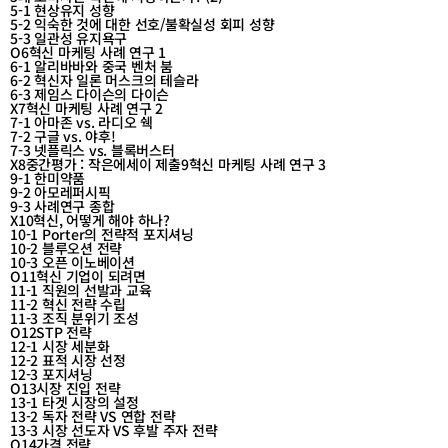
5-1 현상유지 성향
5-2 익숙한 것에 대한 선호/불확실성 회피 성향
5-3 일관성 유지욕구
O6혁신 마케팅 사례 연구 1
6-1 알리바바와 중국 벤처 붐
6-2 혁신자 일론 머스크의 테슬라
6-3 제임스 다이슨의 다이슨
X7혁신 마케팅 사례 연구 2
7-1 아마존 vs. 라디오 쉑
7-2 구글 vs. 야후!
7-3 넷플릭스 vs. 블록버스터
X8중간평가 : 작은에세이 제출9혁신 마케팅 사례 연구 3
9-1 한미약품
9-2 아모레퍼시픽
9-3 사례연구 종합
X10혁신, 어떻게 해야 하나?
10-1 Porter의 전략적 포지셔닝
10-2 블루오션 전략
10-3 오픈 이노베이션
O11혁신 기업이 되려면
11-1 직원의 선발과 교육
11-2 혁신 전략 수립
11-3 조직 분위기 조성
O12STP 전략
12-1 시장 세분화
12-2 표적 시장 선정
12-3 포지셔닝
O13시장 진입 전략
13-1 타겟 시장의 설정
13-2 독자 전략 VS 연합 전략
13-3 시장 선도자 VS 후발 주자 전략
O14가격 전략