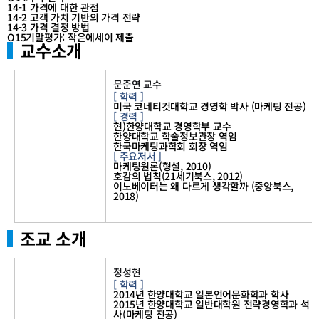
14-1 가격에 대한 관점
14-2 고객 가치 기반의 가격 전략
14-3 가격 결정 방법
O15기말평가: 작은에세이 제출
교수소개
교
수
문준연 교수
님
[ 학력 ]
소
미국 코네티컷대학교 경영학 박사 (마케팅 전공)
개
[ 경력 ]
현)한양대학교 경영학부 교수
한양대학교 학술정보관장 역임
한국마케팅과학회 회장 역임
[ 주요저서 ]
마케팅원론(형설, 2010)
호감의 법칙(21세기북스, 2012)
이노베이터는 왜 다르게 생각할까 (중앙북스,
2018)
조교 소개
조
교
정성현
님
[ 학력 ]
소
2014년 한양대학교 일본언어문화학과 학사
개
2015년 한양대학교 일반대학원 전략경영학과 석
사(마케팅 전공)