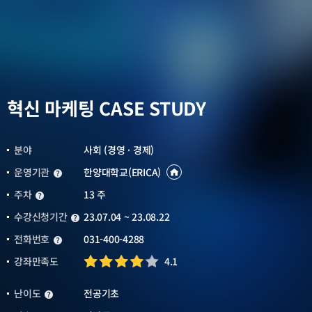
혁신 마케팅 CASE STUDY
분야
사회 (경영 · 경제)
운영기관
한양대학교(ERICA)
운영기관
운영기관
바로가기
새창열림
주차
13 주
주차
수강신청기간
23.07.04 ~ 23.08.22
수강신청기간
전화번호
031-400-4288
전화번호
강좌만족도
4.1
난이도
전공기초
난이도