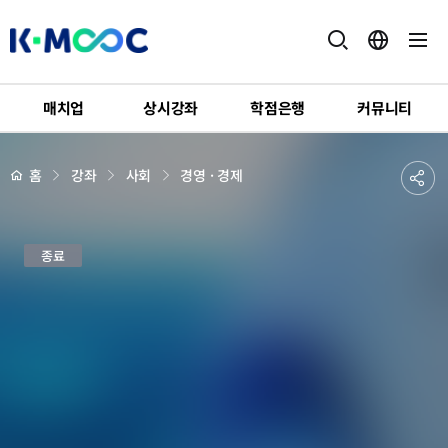
K-
MOOC
매치업
상시강좌
학점은행
커뮤니티
강
좌
하
상
공
홈
강좌
사회
경영 · 경제
세
위
페
유
메
이
지
뉴
하
배
혁
경
종료
기
신
마
케
팅
CASE
STUDY