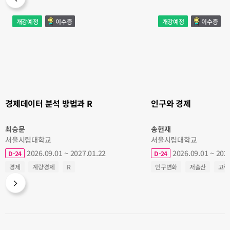
경
인
개강예정
이수증
개강예정
이수증
제
구
데
와
이
경
터
제
분
석
방
법
과
R
경제데이터 분석 방법과 R
인구와 경제
최승문
송헌재
서울시립대학교
서울시립대학교
2026.09.01 ~ 2027.01.22
2026.09.01 ~ 202
D-24
D-24
경제
계량경제
R
인구변화
저출산
고령
결혼