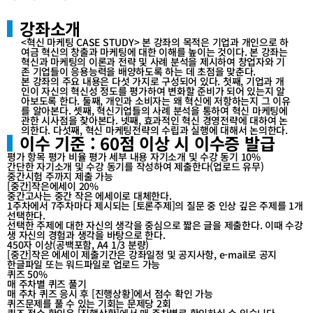
테
테
고
고
강좌소개
리
리
<혁신 마케팅 CASE STUDY> 본 강좌의 목적은 기업과 개인으로 하
목
목
여금 혁신의 창출과 마케팅에 대한 이해를 높이는 것이다. 본 강좌는
록
록
혁신과 마케팅의 이론과 전략 및 사례 분석을 제시하여 창업자와 기
존 기업들이 응용능력을 배양하도록 하는 데 초점을 맞춘다.
이
이
본 강좌의 주요 내용은 다섯 가지로 구성되어 있다. 첫째, 기업과 개
동
동
인이 자신의 혁신성 정도를 평가하여 변화할 준비가 되어 있는지 알
아보도록 한다. 둘째, 개인과 소비자는 왜 혁신에 저항하는지 그 이유
를 알아본다. 셋째, 혁신기업들의 사례 분석을 통하여 혁신 마케팅에
관한 시사점을 찾아본다. 넷째, 효과적인 혁신 경영전략에 대하여 논
의한다. 다섯째, 혁신 마케팅전략의 수립과 실행에 대해서 논의한다.
이수 기준 : 60점 이상 시 이수증 발급
평가 항목 평가 비율 평가 세부 내용 자기소개 및 수강 동기 10%
간단한 자기소개 및 수강 동기를 작성하여 제출한다(업로드 유무)
중간시험 주까지 제출 가능
[중간]작은에세이 20%
중간고사는 중간 작은 에세이로 대체한다.
1주차에서 7주차마다 제시되는 [토론주제]의 질문 중 인상 깊은 주제를 1개
선택한다.
선택한 주제에 대한 자신의 생각을 중심으로 짧은 글을 제출한다. 이때 수강
생 자신의 경험과 생각을 바탕으로 한다.
450자 이상(공백포함, A4 1/3 분량)
[중간]작은 에세이 제출기간은 강좌일정 및 공지사항, e-mail로 공지
한글파일 또는 워드파일로 업로드 가능
퀴즈 50%
매 주차별 퀴즈 풀기
매 주차 퀴즈 응시 후 [진행상황]에서 점수 확인 가능
퀴즈문제를 풀 수 있는 기회는 문제당 2회