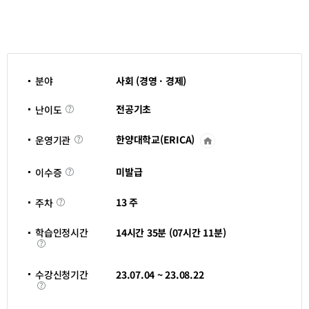
분야
사회 (경영 · 경제)
난
전공기초
난이도
이
도
한양대학교(ERICA)
운영기관
운
영
기
이
관
미발급
이수증
수
바
증
로
주
가
13 주
주차
차
기
새
창
학습인정시간
14시간 35분 (07시간 11분)
열
학
림
습
인
정
수강신청기간
23.07.04 ~ 23.08.22
시
수
간
강
신