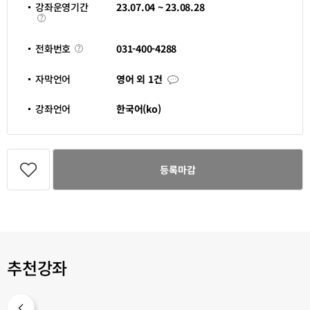
청
강좌운영기간
23.07.04 ~ 23.08.28
기
강
간
좌
운
영
전
031-400-4288
전화번호
기
화
간
번
호
자
자막언어
영어 외 1건
막
언
어
강좌언어
한국어(ko)
관
심
등록마감
강
좌
등
록
추천강좌