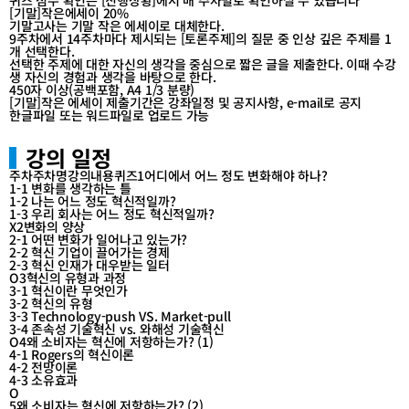
퀴즈 점수 확인은 [진행상황]에서 매 주차별로 확인하실 수 있습니다
[기말]작은에세이 20%
기말고사는 기말 작은 에세이로 대체한다.
9주차에서 14주차마다 제시되는 [토론주제]의 질문 중 인상 깊은 주제를 1
개 선택한다.
선택한 주제에 대한 자신의 생각을 중심으로 짧은 글을 제출한다. 이때 수강
생 자신의 경험과 생각을 바탕으로 한다.
450자 이상(공백포함, A4 1/3 분량)
[기말]작은 에세이 제출기간은 강좌일정 및 공지사항, e-mail로 공지
한글파일 또는 워드파일로 업로드 가능
강의 일정
주차주차명강의내용퀴즈1어디에서 어느 정도 변화해야 하나?
1-1 변화를 생각하는 틀
1-2 나는 어느 정도 혁신적일까?
1-3 우리 회사는 어느 정도 혁신적일까?
X2변화의 양상
2-1 어떤 변화가 일어나고 있는가?
2-2 혁신 기업이 끌어가는 경제
2-3 혁신 인재가 대우받는 일터
O3혁신의 유형과 과정
3-1 혁신이란 무엇인가
3-2 혁신의 유형
3-3 Technology-push VS. Market-pull
3-4 존속성 기술혁신 vs. 와해성 기술혁신
O4왜 소비자는 혁신에 저항하는가? (1)
4-1 Rogers의 혁신이론
4-2 전망이론
4-3 소유효과
O
5왜 소비자는 혁신에 저항하는가? (2)