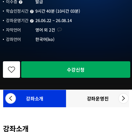
이수증
발급
이수증
학습인정시간
9시간 40분 (10시간 03분)
학습인정시간
강좌운영기간
26.06.22 ~ 26.08.14
강좌운영기간
자막언어
자막언어
영어 외 2건
강좌언어
한국어(ko)
관
심
수강신청
강
좌
등
록
강좌소개
강좌운영진
좌
우
참
측
측
여
으
으
기
관
로
로
목
강좌소개
카
카
록