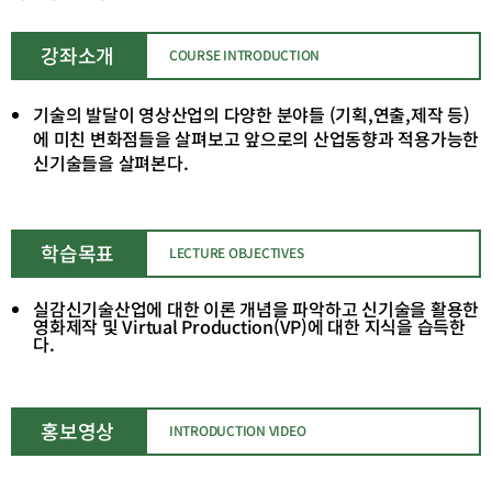
테
테
고
고
리
리
강좌소개
COURSE INTRODUCTION
목
목
록
록
기술의 발달이 영상산업의 다양한 분야들 (기획,연출,제작 등)
이
이
에 미친 변화점들을 살펴보고 앞으로의 산업동향과 적용가능한
동
동
신기술들을 살펴본다.
학습목표
LECTURE OBJECTIVES
실감신기술산업에 대한 이론 개념을 파악하고 신기술을 활용한
영화제작 및 Virtual Production(VP)에 대한 지식을 습득한
다.
홍보영상
INTRODUCTION VIDEO