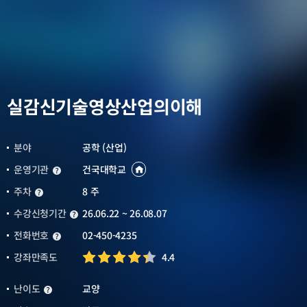
실감신기술영상산업의이해
분야
공학 (산업)
운영기관
건국대학교
운영기관
운영기관
바로가기
새창열림
주차
8 주
주차
수강신청기간
26.06.22 ~ 26.08.07
수강신청기간
전화번호
02-450-4235
전화번호
강좌만족도
4.4
난이도
교양
난이도