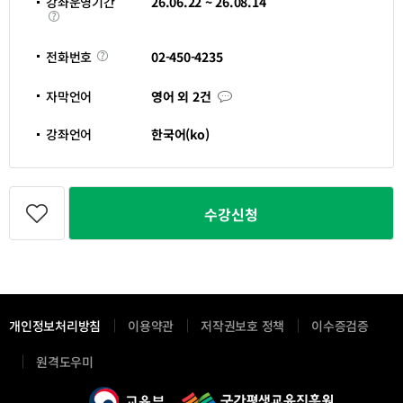
강좌운영기간
26.06.22 ~ 26.08.14
기
강
간
좌
운
영
전
02-450-4235
전화번호
기
화
간
번
호
자
자막언어
영어 외 2건
막
언
어
강좌언어
한국어(ko)
관
심
수강신청
강
좌
등
록
개인정보처리방침
이용약관
저작권보호 정책
이수증검증
새
원격도우미
창