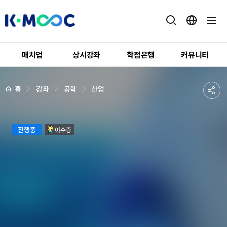
K-
MOOC
매치업
상시강좌
학점은행
커뮤니티
강
좌
하
상
공
홈
강좌
공학
산업
세
위
페
유
메
이
지
뉴
하
배
실
경
진행중
이수증
기
감
신
기
술
영
상
산
업
의
이
해