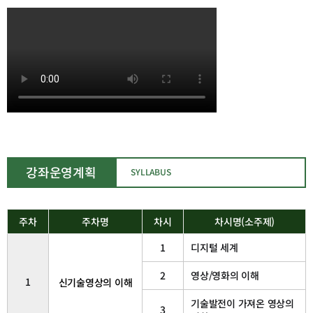
강좌운영계획
SYLLABUS
주차
주차명
차시
차시명(소주제)
강
좌
1
디지털 세계
운
영
계
2
영상/영화의 이해
1
신기술영상의 이해
획
서
기술발전이 가져온 영상의
3