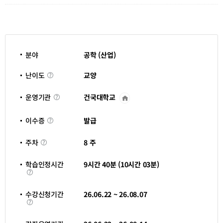
분야
공학 (산업)
난
교양
난이도
이
도
건국대학교
운영기관
운
영
기
이
관
발급
이수증
수
바
증
로
주
가
8 주
주차
차
기
새
창
학습인정시간
9시간 40분 (10시간 03분)
열
학
림
습
인
정
수강신청기간
26.06.22 ~ 26.08.07
시
수
간
강
신
청