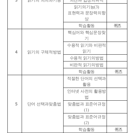
읽기의 의의와기능
의견과 입장의파악
읽기의기능
(3)
표현력과 문장력의향
상
퀴즈
학습활동
핵심어와 핵심문장찾
기
수용적 읽기와 비판적
4
읽기
읽기의 구체적방법
수용적 읽기의방법
비판적 읽기의방법
퀴즈
학습활동
적절한 단어의 선택과
활용
인터넷 사전의 활용방
법
5
단어 선택과맞춤법
맞춤법과 표준어규정
(1)
맞춤법과 표준어규정
(2)
퀴즈
학습활동