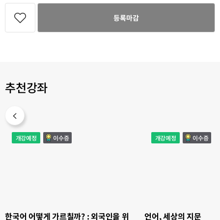
관
심
등록마감
강
좌
등
록
추천강좌
한
언
개강예정
이수증
개강예정
이수증
국
어,
어
세
어
상
떻
의
게
지
가
문
르
칠
까?
:
외
국
인
을
한국어 어떻게 가르칠까? : 외국인을 위
언어, 세상의 지문
위