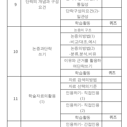
단락의 개념과 구성
9
통일성
요건
단락구성의요건
(2)-
일관성
퀴즈
학습활동
논증의 구조
논증의방법
(1)
-
비교
/
대조
,
예시
논증의방법
(2)
논증과단락
10
-
분류
,
분석
,
비유
쓰기
이유와 근거를 활용하
여단락쓰기
퀴즈
학습활동
자료 검색의방법
자료 선택의기준
인용하기
-
직접인용
학술자료의활용
11
(1)
(1)
인용하기
-
직접인용
(2)
퀴즈
학습활동
인용하기
-
간접인용