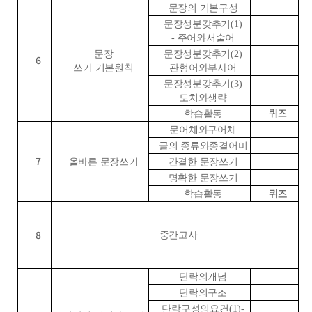
문장의 기본구성
문장성분갖추기
(1)
-
주어와서술어
문장
문장성분갖추기
(2)
6
쓰기 기본원칙
관형어와부사어
문장성분갖추기
(3)
도치와생략
퀴즈
학습활동
문어체와구어체
글의 종류와종결어미
7
올바른 문장쓰기
간결한 문장쓰기
명확한 문장쓰기
퀴즈
학습활동
8
중간고사
단락의개념
단락의구조
단락구성의요건
(1)-