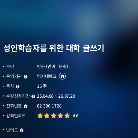
성인학습자를 위한 대학 글쓰기
분야
인문 (언어 · 문학)
운영기관
명지대학교
운영기관
운영기관
바로가기
새창열림
주차
15 주
주차
수강신청기간
25.04.08 ~ 26.07.20
수강신청기간
전화번호
02-300-1728
전화번호
강좌만족도
4.6
난이도
-
난이도