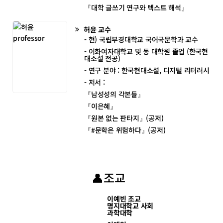
『대학 글쓰기 연구와 텍스트 해석』
허윤
교수
- 현) 국립부경대학교 국어국문학과 교수
- 이화여자대학교 및 동 대학원 졸업 (한국현
대소설 전공)
- 연구 분야 : 한국현대소설, 디지털 리터러시
- 저서 :
『남성성의 각본들』
『이은혜』
『원본 없는 판타지』(공저)
『#문학은 위험하다』(공저)
👤조교
이예빈 조교
명지대학교 사회
과학대학