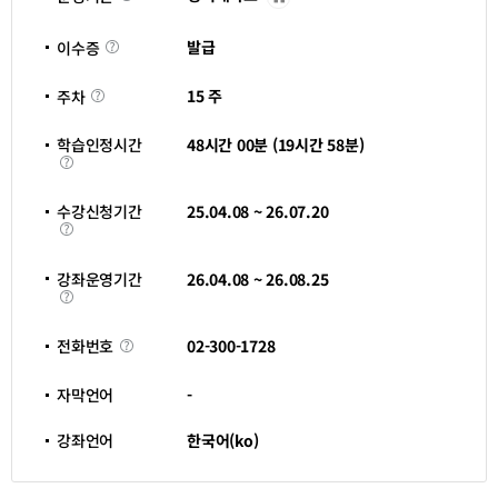
영
기
이
관
발급
이수증
수
바
증
로
주
가
15 주
주차
차
기
새
창
학습인정시간
48시간 00분 (19시간 58분)
열
학
림
습
인
정
수강신청기간
25.04.08 ~ 26.07.20
시
수
간
강
신
청
강좌운영기간
26.04.08 ~ 26.08.25
기
강
간
좌
운
영
전
02-300-1728
전화번호
기
화
간
번
호
자막언어
-
강좌언어
한국어(ko)