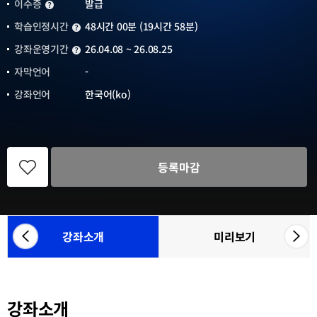
이수증
발급
이수증
학습인정시간
48시간 00분 (19시간 58분)
학습인정시간
강좌운영기간
26.04.08 ~ 26.08.25
강좌운영기간
자막언어
-
강좌언어
한국어(ko)
관
심
등록마감
강
좌
등
록
강좌소개
미리보기
좌
우
참
측
측
여
으
으
기
관
로
로
목
강좌소개
카
카
록