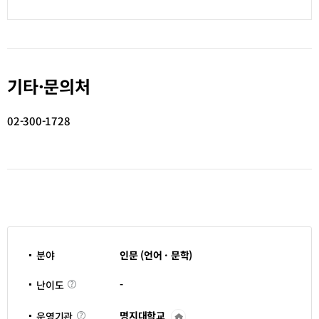
기타·문의처
02-300-1728
분야
인문 (언어 · 문학)
난
-
난이도
이
도
명지대학교
운영기관
운