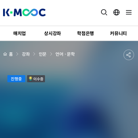
K-
MOOC
매치업
상시강좌
학점은행
커뮤니티
강
좌
하
상
공
홈
강좌
인문
언어 · 문학
세
위
페
유
메
이
지
뉴
하
배
성
경
진행중
이수증
기
인
학
습
자
를
위
한
대
학
글
쓰
기