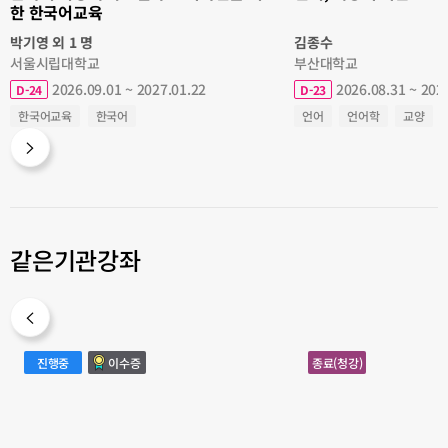
한
한 한국어교육
한
국
어
박기영 외 1 명
김종수
교
육
서울시립대학교
부산대학교
2026.09.01 ~ 2027.01.22
2026.08.31 ~ 202
D-24
D-23
한국어교육
한국어
언어
언어학
교양
같은기관강좌
이
고
진행중
이수증
종료(청강)
슬
령
람
사
문
회
명
와
의
부
역
동
사
산
와