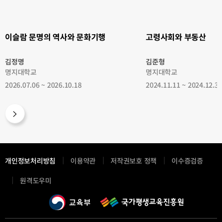
문
화
기
행
이슬람 문명의 역사와 문화기행
고령사회와 부동산
김정명
김준형
명지대학교
명지대학교
2026.07.06 ~ 2026.10.18
2024.11.11 ~ 2024.12.3
개인정보처리방침
이용약관
저작권보호 정책
이수증검증
새
원격도우미
창
열