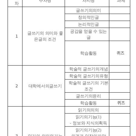
주차명
차시명
과제
차
글쓰기의의미
창의적인글
논리적인글
공감을 얻을 수 있는
글쓰기의 의미와 좋
1
글
은글의 조건
퀴즈
학습활동
학술적 글쓰기의개념
학술적 글쓰기의유형
학술적 글쓰기의 기본
2
대학에서의글쓰기
조건
글쓰기의윤리
퀴즈
학습활동
읽기의의의
읽기의기능
(1)
-
정보와 지식의획득
읽기의기능
(2)
3