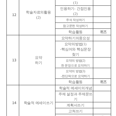
(1)
인용하기
-
간접인용
학술자료의활용
12
(2)
(2)
주석 작성하기
참고문헌 작성하기
퀴즈
학습활동
요약하기의중요성
요약의방법
(1)
-
핵심어와 핵심문장
찾기
요약
13
요약의 방법
(2)
하기
한 문장으로 요약하기
요약의 방법
(3)
-
한단락으로 요약하기
퀴즈
학습활동
학술적 에세이의개념
주제 설정과 주제문쓰
기
14
학술적 에세이쓰기
계획서쓰기
고쳐쓰기