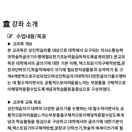
테
테
고
고
리
리
목
목
강좌 소개
록
록
이
이
수업내용/목표
동
동
▶ 교과목 개요
본 교과목은 성인학습자를 대상으로 대학에서 요구되는 의사소통능력
과학술적글쓰기수행에필요한기초능력을습득하도록설계되었다.본교과
목은 대학에서의 글쓰기에 대한 기본 이해, 텍스트읽기의구체적방법,문
장과단락쓰기,학술적에세이 쓰기에 필요한자료활용과 요약하기 등 크
게4개영역으로구성되었으며성인학습자가대학의다양한글쓰기를수행하
는 데 필수적이면서도 공통적으로어려움을느끼는 부분들을 구체적으로
이해및적용할수있도록개념과학습활동을중심으로 구성하였다.
▶ 교과목 교육 목표
성인학습자가 대학의 다양한 글쓰기를 수행하는 데 필수적이면서도 공
통적으로어려움을느끼는부분들을구체적으로이해및적용할수있도록개
념과 학습활동을 중심으로 구성하고 대학에서의 글쓰기에 대한기본이
해,텍스트읽기의구체적방법,문장과 단락쓰기,학술적 에세이쓰기에 필