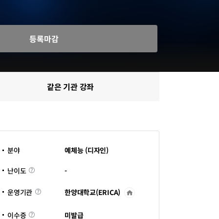
등록마감
같은 기관 강좌
분야
예체능 (디자인)
난
-
난이도
이
도
한양대학교(ERICA)
운영기관
운
영
기
이
관
미발급
이수증