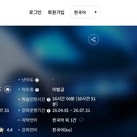
로그인
회원가입
다국어 설정 선택
한국어
공
유
하
기
난이도
-
난이도
C
이수증
미발급
이수증
운영기관
바로가기
16시간 00분 (10시간 51
새창열림
학습인정시간
학습인정시간
분)
07.31
강좌운영기간
26.04.01 ~ 26.07.31
강좌운영기간
자막언어
자막언어
한국어 외 1건
4.4
강좌언어
한국어(ko)