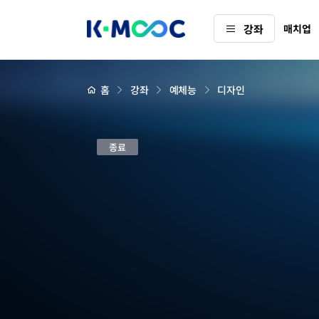
K-
강좌
매치업
MOOC
강
좌
하
상
홈
강좌
예체능
디자인
세
위
페
메
이
지
뉴
배
UX/UI
경
종료
디
자
인
입
문