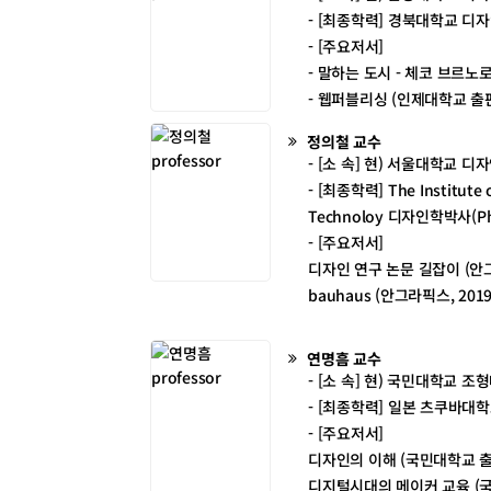
- [최종학력] 경북대학교 디
- [주요저서]
- 말하는 도시 - 체코 브르노로
- 웹퍼블리싱 (인제대학교 출판부
정의철
교수
- [소 속] 현) 서울대학교 디
- [최종학력] The Institute of 
Technoloy 디자인학박사(Ph.D
- [주요저서]
디자인 연구 논문 길잡이 (안그
bauhaus (안그라픽스, 20
연명흠
교수
- [소 속] 현) 국민대학교 
- [최종학력] 일본 츠쿠바
- [주요저서]
디자인의 이해 (국민대학교 출판
디지털시대의 메이커 교육 (국