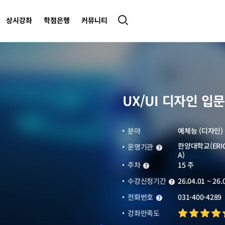
상시강좌
학점은행
커뮤니티
UX/UI 디자인 입문
분야
예체능 (디자인)
한양대학교(ERI
운영기관
운영기관
A)
주차
15 주
주차
수강신청기간
26.04.01 ~ 26.
수강신청기간
전화번호
031-400-4289
전화번호
강좌만족도