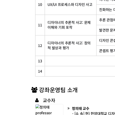
10
UX/UI 프로세스와 디자인 사고
진화하는 
추론 관점
디자이너의 추론적 사고: 문제
11
이해와 기회 포착
발견한 문
디자인 콘
디자이너의 추론적 사고: 창의
12
적 발상과 평가
콘셉트 평
13
14
강좌운영팀 소개
교수자
정의태
교수
- [소 속] 현) 한양대학교