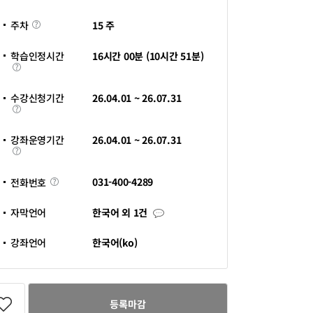
수
바
증
로
주
가
15 주
주차
차
기
새
창
학습인정시간
16시간 00분 (10시간 51분)
열
학
림
습
인
정
수강신청기간
26.04.01 ~ 26.07.31
시
수
간
강
신
청
강좌운영기간
26.04.01 ~ 26.07.31
기
강
간
좌
운
영
전
031-400-4289
전화번호
기
화
간
번
호
자
자막언어
한국어 외 1건
막
언
어
강좌언어
한국어(ko)
등록마감