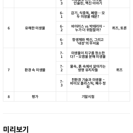
3
인슐린
,
백신 이야기
6-
감기
,
식중독
,
폐렴… 모
1
두 미생물 때문
?
6-
바이러스
vs
박테리아 –
6
유해한 미생물
퀴즈
,
토론
2
누가 더 위험할까
?
6-
항생제와 백신
,
그리고
3
'
내성
'
의 무서움
7-
미생물이 지구를 청소한
1
다
?
– 오염물 분해 미생물
7-
물속
,
흙 속에서 살아가는
7
환경 속 미생물
2
생명 유지자들
퀴즈
친환경 기술과 미생물 –
7-
바이오 플라스틱
,
폐수 정
3
화
8
평가
기말시험
미리보기