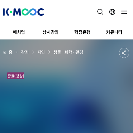
K-
MOOC
매치업
상시강좌
학점은행
커뮤니티
강
좌
하
상
공
홈
강좌
자연
생물 · 화학 · 환경
세
위
페
유
메
이
지
뉴
하
배
미
경
종료(청강)
기
생
물
의
세
계