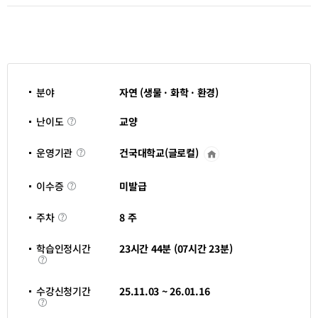
분야
자연 (생물 · 화학 · 환경)
난
교양
난이도
이
도
건국대학교(글로컬)
운영기관
운
영
기
이
관
미발급
이수증
수
바
증
로
주
가
8 주
주차
차
기
새
창
학습인정시간
23시간 44분 (07시간 23분)
열
학
림
습
인
정
수강신청기간
25.11.03 ~ 26.01.16
시
수
간
강