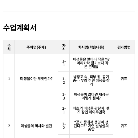
수업계획서
주
차
주차명
(
주제
)
차시명
(
학습내용
)
평가방법
차
시
미생물은 얼마나 작을까
?
1-
– 머리카락 굵기보다 작
1
은 존재들
냉장고 속
,
피부 위
,
공기
1
미생물이란 무엇인가
?
1-
퀴즈
중… 우리 주변 미생물 찾
2
기
1-
미생물이 없다면 세상은
3
어떻게 될까
?
2-
최초의 미생물 관찰자
,
렌
1
즈 장인 레이우엔훅
“
공기 중에서 생명이 생
2-
2
미생물의 역사와 발견
긴다고
?”
자연 발생설의
퀴즈
2
종말