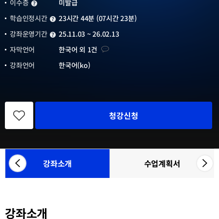
이수증
미발급
이수증
학습인정시간
23시간 44분 (07시간 23분)
학습인정시간
강좌운영기간
25.11.03 ~ 26.02.13
강좌운영기간
자막언어
자막언어
한국어 외 1건
강좌언어
한국어(ko)
관
심
청강신청
강
좌
등
록
강좌소개
수업계획서
좌
우
참
측
측
여
으
으
기
관
로
로
목
강좌소개
카
카
록