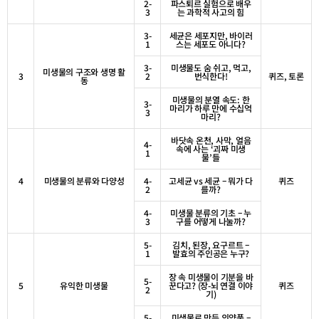
2-
파스퇴르 실험으로 배우
3
는 과학적 사고의 힘
3-
세균은 세포지만
,
바이러
1
스는 세포도 아니다
?
3-
미생물도 숨 쉬고
,
먹고
,
미생물의 구조와 생명 활
3
2
번식한다
!
퀴즈
,
토론
동
미생물의 분열 속도
:
한
3-
마리가 하루 만에 수십억
3
마리
?
바닷속 온천
,
사막
,
얼음
4-
속에 사는
‘
괴짜 미생
1
물
’
들
4
미생물의 분류와 다양성
4-
고세균
vs
세균 – 뭐가 다
퀴즈
2
를까
?
4-
미생물 분류의 기초 – 누
3
구를 어떻게 나눌까
?
5-
김치
,
된장
,
요구르트 –
1
발효의 주인공은 누구
?
장 속 미생물이 기분을 바
5-
5
유익한 미생물
꾼다고
? (
장
-
뇌 연결 이야
퀴즈
2
기
)
5-
미생물로 만든 의약품 –