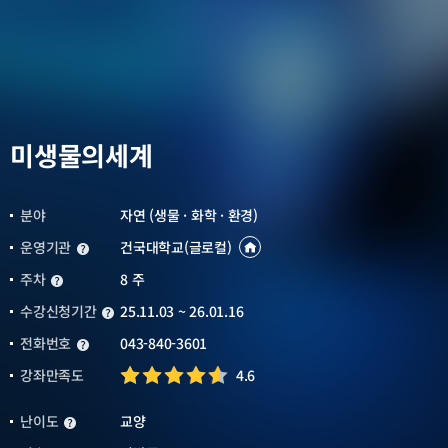
미생물의세계
분야
자연 (생물 · 화학 · 환경)
운영기관
건국대학교(글로컬)
운영기관
운영기관
바로가기
새창열림
주차
8 주
주차
수강신청기간
25.11.03 ~ 26.01.16
수강신청기간
전화번호
043-840-3601
전화번호
강좌만족도
4.6
난이도
교양
난이도