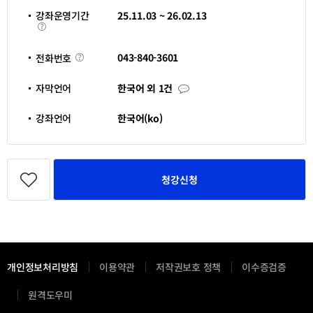
신
청
강좌운영기간
25.11.03 ~ 26.02.13
기
강
간
좌
운
영
전
043-840-3601
전화번호
기
화
간
번
호
자
자막언어
한국어 외 1건
막
언
어
강좌언어
한국어(ko)
관
심
청강신청
강
좌
등
록
개인정보처리방침
이용약관
저작권보호 정책
이수증검증
새
원격도우미