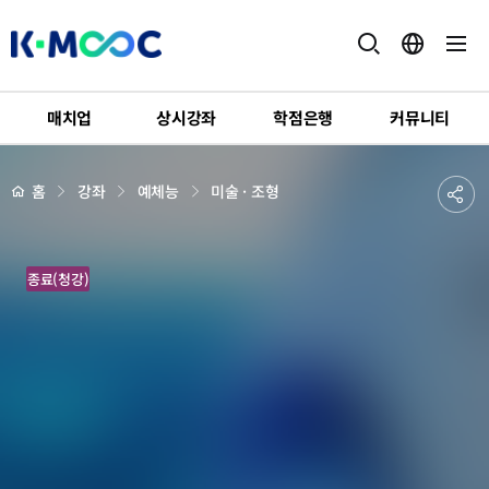
K-
MOOC
매치업
상시강좌
학점은행
커뮤니티
강
좌
하
상
공
홈
강좌
예체능
미술 · 조형
세
위
페
유
메
이
지
뉴
하
배
이
경
종료(청강)
기
유
있
는
미
술
시
간