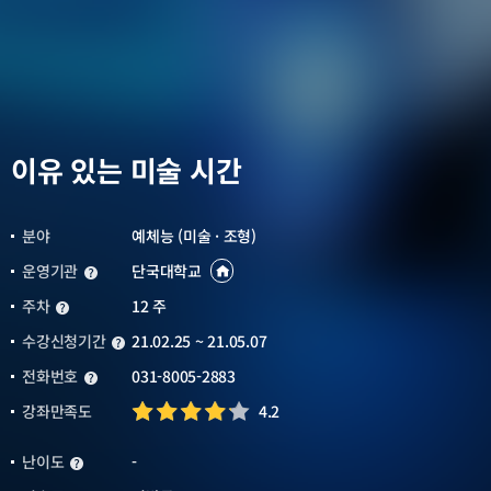
이유 있는 미술 시간
분야
예체능 (미술 · 조형)
운영기관
단국대학교
운영기관
운영기관
바로가기
새창열림
주차
12 주
주차
수강신청기간
21.02.25 ~ 21.05.07
수강신청기간
전화번호
031-8005-2883
전화번호
강좌만족도
4.2
난이도
-
난이도