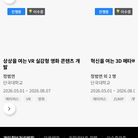
상
혁
진행중
이수증
진행중
이수증
상
신
을
을
여
여
는
는
VR
3D
실
메
감
타
형
버
영
스
화
콘
콘
텐
텐
츠
츠
개
개
발
상상을 여는 VR 실감형 영화 콘텐츠 개
혁신을 여는 3D 메타버
발
발
정범연
정범연 외 2 명
단국대학교
단국대학교
2026.05.01 ~ 2026.08.07
2026.05.01 ~ 2026.08.0
메타버스
VR
영화
메타버스
ZUMP
개발
개인정보처리방침
이용약관
저작권보호 정책
이수증검증