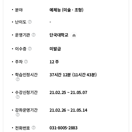
분야
예체능 (미술 · 조형)
난
-
난이도
이
도
단국대학교
운영기관
운
영
기
이
관
미발급
이수증
수
바
증
로
주
가
12 주
주차
차
기
새
창
학습인정시간
37시간 12분 (11시간 43분)
열
학
림
습
인
정
수강신청기간
21.02.25 ~ 21.05.07
시
수
간
강
신
청
강좌운영기간
21.02.26 ~ 21.05.14
기
강
간
좌
운
영
전
031-8005-2883
전화번호
기
화