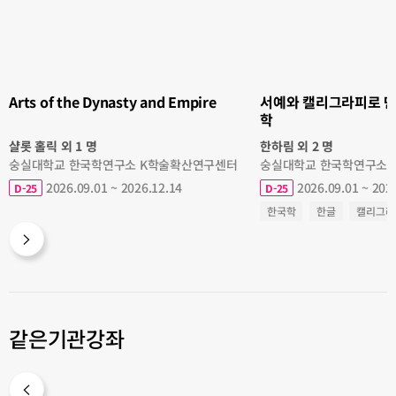
Empire
그
라
피
로
만
나
는
한
글
의
Arts of the Dynasty and Empire
서예와 캘리그라피로 만
미
학
학
샬롯 홀릭 외 1 명
한하림 외 2 명
숭실대학교 한국학연구소 K학술확산연구센터
숭실대학교 한국학연구소 
2026.09.01 ~ 2026.12.14
2026.09.01 ~ 202
D-25
D-25
한국학
한글
캘리그라
같은기관강좌