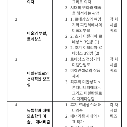
의자
그리트 의자
3.
시대의 변화와 예술
을 해석하는 관점
2
1.
1.
르네상스의 여명
각 차
기와 피렌체에서의
시별
미술의부활
퀴즈
미술의 부활
,
2.
2.
초기 이탈리아 르
르네상스
네상스
3
인방
(1)
3.
2.
초기 이탈리아 르
네상스
3
인방
(2)
3
1.
르네상스 전성기의
각 차
미켈란젤로
시별
2.
미켈란젤로의 작품
퀴즈
미켈란젤로의
세계
천재적인 창조
3.
최후의 미완성작
<
성
론다니니피에타
>,
그리고 미켈란젤로
의 다재다능함
4
1.
후기 르네상스와 매
각 차
독특함과 애매
너리즘
시별
모호함의 예
2.
매너리즘 시대의 대
퀴즈
술
,
매너리즘
표 작가