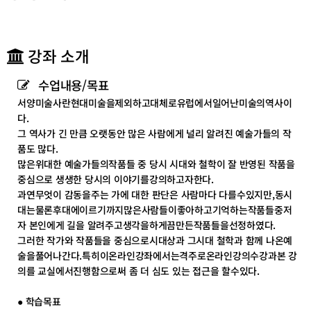
테
테
고
고
리
리
목
목
강좌 소개
록
록
이
이
수업내용/목표
동
동
서양미술사란현대미술을제외하고대체로유럽에서일어난미술의역사이
다.
그 역사가 긴 만큼 오랫동안 많은 사람에게 널리 알려진 예술가들의 작
품도 많다.
많은위대한 예술가들의작품들 중 당시 시대와 철학이 잘 반영된 작품을
중심으로 생생한 당시의 이야기를강의하고자한다.
과연무엇이 감동을주는 가에 대한 판단은 사람마다 다를수있지만,동시
대는물론후대에이르기까지많은사람들이좋아하고기억하는작품들중저
자 본인에게 길을 알려주고생각을하게끔만든작품들을선정하였다.
그러한 작가와 작품들을 중심으로시대상과 그시대 철학과 함께 나온예
술을풀어나간다.특히이온라인강좌에서는격주로온라인강의수강과본 강
의를 교실에서진행함으로써 좀 더 심도 있는 접근을 할수있다.
● 학습목표