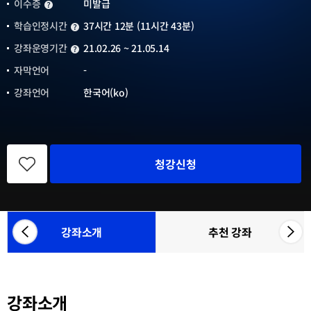
이수증
미발급
이수증
학습인정시간
37시간 12분 (11시간 43분)
학습인정시간
강좌운영기간
21.02.26 ~ 21.05.14
강좌운영기간
자막언어
-
강좌언어
한국어(ko)
관
심
청강신청
강
좌
등
록
강좌소개
추천 강좌
좌
우
참
측
측
여
으
으
기
관
로
로
목
강좌소개
카
카
록