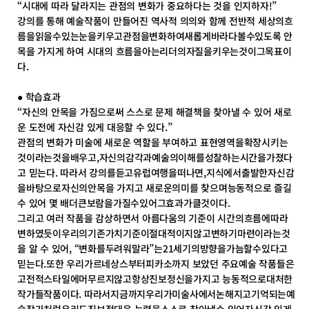
“시대에 따라 달라지는 관점의 변화가 중요하다는 것을 인지하자!”
강의를 통해 예술작품이 만들어진 역사적 의의와 함께 전반적 세상의흐
름을읽을수있는눈을키우고관점을변화하여새롭게바라다볼수있도록 안
목을 가지게 하여 시대의 흐름을아는리더의자질을키우는것이그목표이
다.
● 학습효과
“자신의 안목을 가짐으로써 스스로 문제 해결책을 찾아낼 수 있어 새로
운 도전에 자신감 있게 대응할 수 있다.”
관점의 변화가 미술에 새로운 역할을 부여하고 표현영역을확장시키는
것이라는것을배우고,자신의감각과예술의이해를성찰하는시간을가졌다
고 믿는다. 따라서 강의를듣고유럽여행을떠나면,지식에서출발한자신감
을바탕으로자신의안목을 가지고 새로운의미를 찾으며능동적으로 즐길
수 있어 몇 배더큰보람을가질수있어그효과가클것이다.
그리고 여러 작품을 감상하면서 아름다움의 기준이 시간의흐름에따라
변하였듯이우리의기존가치기준이절대적이지않고변하기마련이라는것
을 알 수 있어, “변화를두려워말라”는21세기의방향을가늠할수있다고
믿는다.또한 우리가르네상스부터피카소까지 보았던 주요예술 작품들은
고전적스타일에머무르지않고항상진보정신을가지고 능동적으로대처한
작가들작품이다. 따라서지금까지우리가미술사에서논해지고기억되는예
술작가처럼우리도진보적대응 능력을스스로 찾아낼수 있어자신감 있게