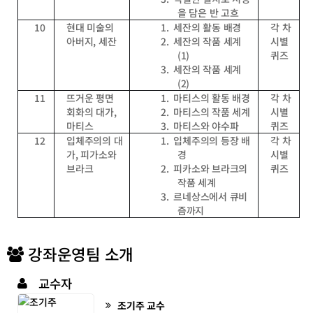
을 담은 반 고흐
10
현대 미술의
1.
세잔의 활동 배경
각 차
아버지
,
세잔
2.
세잔의 작품 세계
시별
(1)
퀴즈
3.
세잔의 작품 세계
(2)
11
뜨거운 평면
1.
마티스의 활동 배경
각 차
회화의 대가
,
2.
마티스의 작품 세계
시별
마티스
3.
마티스와 야수파
퀴즈
12
입체주의의 대
1.
입체주의의 등장 배
각 차
가
,
피가소와
경
시별
브라크
2.
피카소와 브라크의
퀴즈
작품 세계
3.
르네상스에서 큐비
즘까지
강좌운영팀 소개
교수자
조기주
교수