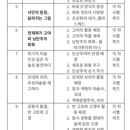
3.
프로토 바로크
5
1.
바로크 양식의 등장
각 차
서민의 등장
,
2.
회화 장르의 다양화
시별
달라지는 그림
3.
초상화의 대가
,
벨라
퀴즈
스케스
6
1.
고야의 활동 배경
각 차
천재화가 고야
2.
고야의 작품 세계
시별
와 낭만주의
3.
낭만주의 회화
:
들
퀴즈
회화
라크루아와 터너
7
위기의 미술
1.
인상주의의 탄생 배
각 차
인상 깊은 미
경
시별
술로 발전하다
2.
새로운 화풍 추구
퀴즈
3.
인상주의 초기 작가
8
모네와 쇠라
,
1.
모네와 쇠라의 활동
각 차
추상미술을 예
배경
시별
고하다
2.
빛과 색채의 마술사
,
퀴즈
모네
3.
색채분할주의
,
쇠라
9
감동의 물결
,
1.
반 고흐와 고갱의 활
각 차
반 고흐와 고
동 배경
시별
갱
2.
원시 문화를 현대미
퀴즈
술에 담은 고갱
3.
격렬한 필치로 서정