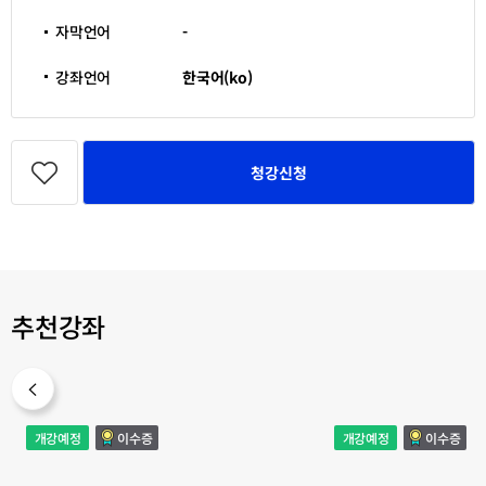
간
번
호
자막언어
-
강좌언어
한국어(ko)
관
심
청강신청
강
좌
등
록
추천강좌
Arts
서
개강예정
이수증
개강예정
이수증
of
예
the
와
Dynasty
캘
and
리