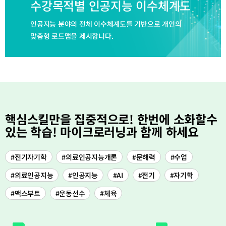
수강목적별 인공지능 이수체계도
인공지능 분야의 전체 이수체계도를 기반으로 개인의
맞춤형 로드맵을 제시합니다.
핵심스킬만을 집중적으로! 한번에 소화할수
있는 학습! 마이크로러닝과 함께 하세요
#전기자기학
#의료인공지능개론
#문해력
#수업
#의료인공지능
#인공지능
#AI
#전기
#자기학
#맥스부트
#운동선수
#체육
5
경