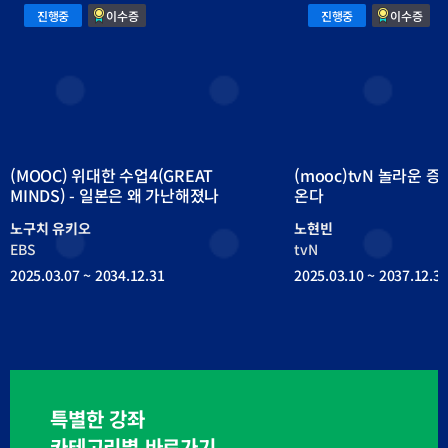
(MOOC)
(mooc)tvN
진행중
이수증
진행중
이수증
위
놀
대
라
한
운
수
증
업
명-
4(GREAT
AI
MINDS)
가
-
정
일
교
본
사
은
가
왜
온
가
다
난
(MOOC) 위대한 수업4(GREAT
(mooc)tvN 놀라운 
해
졌
MINDS) - 일본은 왜 가난해졌나
온다
나
노구치 유키오
노현빈
EBS
tvN
2025.03.07 ~ 2034.12.31
2025.03.10 ~ 2037.12.3
특별한 강좌
카테고리별 바로가기