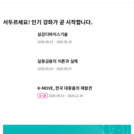
서두르세요! 인기 강좌가 곧 시작합니다.
실
장
실감디바이스기술
감
꽃
디
피
2026.08.15 ~ 2026.09.30
바
는
이
메
스
타
기
컬
술
리
지
실
마
실용금융의 이론과 실제
-
용
케
전
금
팅
2026.05.25 ~ 2026.09.07
통
융
조
음
의
사
식
이
론
에
론
서
과
건
실
K-
의
K-MOVE, 한국 대중춤의 재발견
강
제
MOVE,
료
을
한
기
D-25
2026.09.01 ~ 2026.12.14
찾
국
술
다.
대
평
중
가
춤
연
의
구
재
방
발
법
견
론