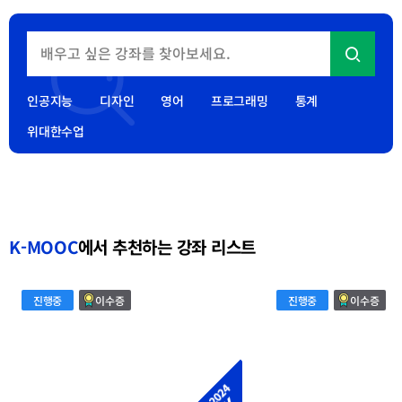
(Match業) 추가 공고
2026.07.31
2026년 재직자 AI·디지털(AI·D) 집중과정 AI·D 30+ 집중캠프
추가 선정 결과 발표
인공지능
디자인
영어
프로그래밍
통계
2026.07.31
위대한수업
2026년 대학 중심의 평생학습 온라인 공개강좌 활성화 사업
선정 결과 발표
2026.05.19
K-MOOC
에서 추천하는 강좌 리스트
외
Poverty,
진행중
이수증
진행중
이수증
국
Inequality
인
&
학
Development
습
Cooperation
자
를
위
한
대
학