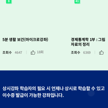
8
41
분
제
생
통
활
계
보
학
건
1
(마
부
이
:
크
그
로
림
강
과
좌)
수
치
를
이
5분 생활 보건(마이크로강좌)
경제통계학 1부 : 그림
용
한
자료의 정리
자
료
의
18회
8
조회수
4647
조회수
6369
정
조
조
리
회
회
수
수
상시강좌 학습자의 필요 시 언제나 상시로 학습할 수 있고
이수증 발급이 가능한 강좌입니다.