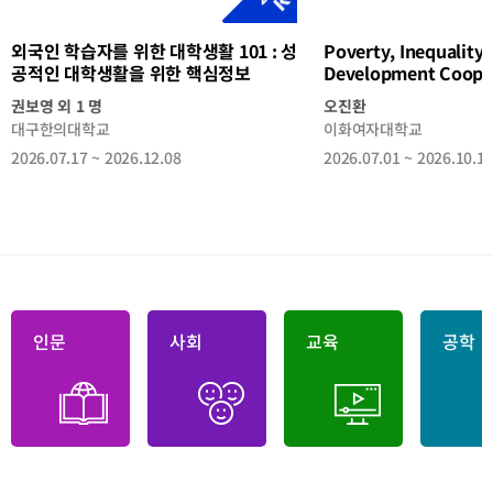
생
활
101
:
외국인 학습자를 위한 대학생활 101 : 성
Poverty, Inequality 
성
공
공적인 대학생활을 위한 핵심정보
Development Coope
적
인
대
권보영 외 1 명
오진환
학
생
대구한의대학교
이화여자대학교
활
을
2026.07.17 ~ 2026.12.08
2026.07.01 ~ 2026.10.1
위
한
핵
심
정
보
인문
사회
교육
공학