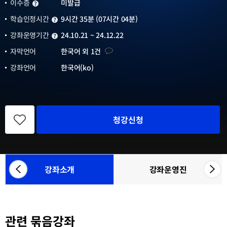
이수증
미발급
이수증
학습인정시간
9시간 35분 (07시간 04분)
학습인정시간
강좌운영기간
24.10.21 ~ 24.12.22
강좌운영기간
자막언어
자막언어
한국어 외 1건
강좌언어
한국어(ko)
관
심
청강신청
강
좌
등
록
강좌소개
강좌운영진
좌
우
참
측
측
여
으
으
기
관
로
로
목
관련 묶음강좌
카
카
록