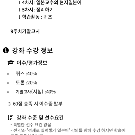
4
차시
:
일본교수의 현지일본어
l
5
차시
:
정리하기
l
학습활동
:
퀴즈
l
9
주차기말고사
강좌 수강 정보
이수/평가정보
퀴즈
:40%
토론
:20%
(시험)
:40%
기말고사
60
점 충족 시 이수증 발부
※
강좌 수준 및 선수요건
- 특별한 선수 요건 없음
- 선 강좌 '경제로 실력쌓기 일본어' 강의를 함께 수강 하시면 학습에