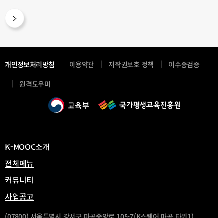
개인정보처리방침
이용약관
저작권보호 정책
이수증검증
새
원격도우미
창
열
림
K-MOOC소개
전체메뉴
커뮤니티
사업공고
(07800) 서울특별시 강서구 마곡중앙로 105-7(K스퀘어 마곡 타워1)