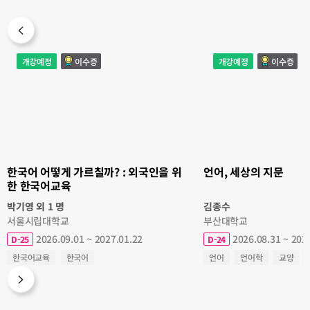
한
언
개강예정
이수증
개강예정
이수증
국
어,
어
세
어
상
떻
의
게
지
가
문
르
칠
까?
:
외
국
인
을
한국어 어떻게 가르칠까? : 외국인을 위
언어, 세상의 지문
위
한
한 한국어교육
한
국
어
박기영 외 1 명
김종수
교
육
서울시립대학교
부산대학교
2026.09.01 ~ 2027.01.22
2026.08.31 ~ 202
D-25
D-24
한국어교육
한국어
언어
언어학
교양