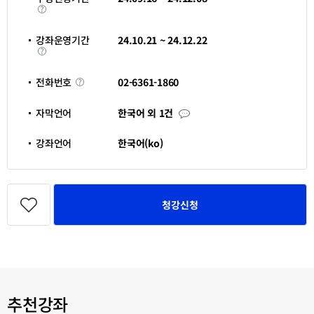
시
수
간
강
신
청
강좌운영기간
24.10.21 ~ 24.12.22
기
강
간
좌
운
영
전
02-6361-1860
전화번호
기
화
간
번
호
자
자막언어
한국어 외 1건
막
언
어
강좌언어
한국어(ko)
관
심
청강신청
강
좌
등
록
추천강좌