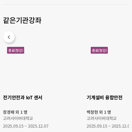
같은기관강좌
전
기
종료(청강)
종료(청강)
기
계
안
설
전
비
과
융
IoT
합
센
안
서
전
전기안전과 IoT 센서
기계설비 융합안전
장경배 외 1 명
백창현 외 1 명
고려사이버대학교
고려사이버대학교
2025.09.15 ~ 2025.12.07
2025.09.15 ~ 2025.12.0