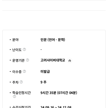
분야
인문 (언어 · 문학)
난
-
난이도
이
도
고려사이버대학교
운영기관
운
영
기
이
관
미발급
이수증
수
바
증
로
주
가
9 주
주차
차
기
새
창
학습인정시간
9시간 35분 (07시간 04분)
열
학
림
습
인
정
수강신청기간
24.09.16 ~ 24.12.08