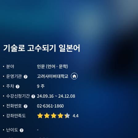
기술로 고수되기 일본어
분야
인문 (언어 · 문학)
운영기관
고려사이버대학교
운영기관
운영기관
바로가기
새창열림
주차
9 주
주차
수강신청기간
24.09.16 ~ 24.12.08
수강신청기간
전화번호
02-6361-1860
전화번호
강좌만족도
4.4
난이도
-
난이도