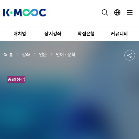
K-
MOOC
매치업
상시강좌
학점은행
커뮤니티
강
좌
하
상
공
홈
강좌
인문
언어 · 문학
세
위
페
유
메
이
지
뉴
하
배
기
경
종료(청강)
기
술
로
고
수
되
기
일
본
어