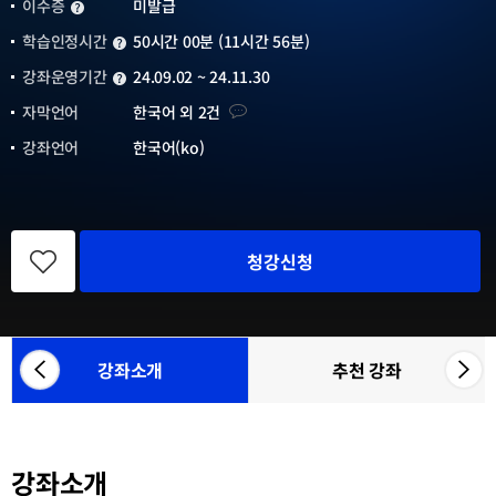
이수증
미발급
이수증
학습인정시간
50시간 00분 (11시간 56분)
학습인정시간
강좌운영기간
24.09.02 ~ 24.11.30
강좌운영기간
자막언어
자막언어
한국어 외 2건
강좌언어
한국어(ko)
관
심
청강신청
강
좌
등
록
강좌소개
추천 강좌
좌
우
참
측
측
여
으
으
기
관
로
로
목
강좌소개
카
카
록