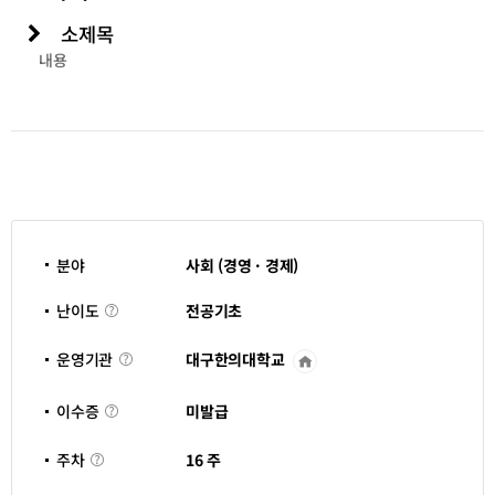
소제목
내용
분야
사회 (경영 · 경제)
난
전공기초
난이도
이
도
대구한의대학교
운영기관
운
영
기
이
관
미발급
이수증
수
바
증
로
주
가
16 주
주차
차
기
새