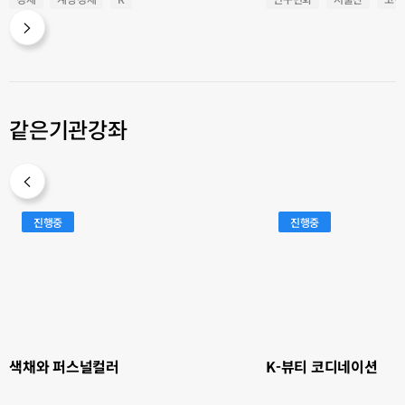
결혼
같은기관강좌
색
K-
진행중
진행중
채
뷰
와
티
퍼
코
스
디
널
네
컬
이
러
션
색채와 퍼스널컬러
K-뷰티 코디네이션