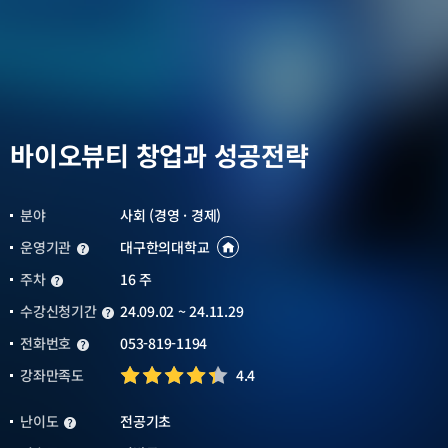
바이오뷰티 창업과 성공전략
분야
사회 (경영 · 경제)
운영기관
대구한의대학교
운영기관
운영기관
바로가기
새창열림
주차
16 주
주차
수강신청기간
24.09.02 ~ 24.11.29
수강신청기간
전화번호
053-819-1194
전화번호
강좌만족도
4.4
난이도
전공기초
난이도