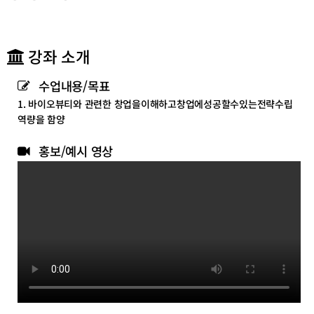
테
테
고
고
리
리
목
목
강좌 소개
록
록
이
이
수업내용/목표
동
동
1. 바이오뷰티와 관련한 창업을이해하고창업에성공할수있는전략수립
역량을 함양
홍보/예시 영상