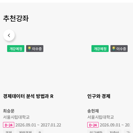
추천강좌
경
인
개강예정
이수증
개강예정
이수증
제
구
데
와
이
경
터
제
분
석
방
법
과
R
경제데이터 분석 방법과 R
인구와 경제
최승문
송헌재
서울시립대학교
서울시립대학교
2026.09.01 ~ 2027.01.22
2026.09.01 ~ 202
D-24
D-24
경제
계량경제
R
인구변화
저출산
고령