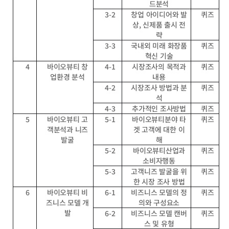
드분석
3-2
창업 아이디어와 발
퀴즈
상, 신제품 출시 전
략
3-3
국내외 미래 화장품
퀴즈
혁신 기술
4
바이오뷰티 창
4-1
시장조사의 목적과
퀴즈
업환경 분석
내용
4-2
시장조사 방법과 분
퀴즈
석
4-3
추가적인 조사방법
퀴즈
5
바이오뷰티 고
5-1
바이오뷰티분야 타
퀴즈
객분석과 니즈
겟 고객에 대한 이
발굴
해
5-2
바이오뷰티산업과
퀴즈
소비자행동
5-3
고객니즈 발굴을 위
퀴즈
한 시장 조사 방법
6
바이오뷰티 비
6-1
비즈니스 모델의 정
퀴즈
즈니스 모델 개
의와 구성요소
발
6-2
비즈니스 모델 캔버
퀴즈
스 및 유형