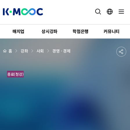
K-
MOOC
매치업
상시강좌
학점은행
커뮤니티
강
좌
하
상
공
홈
강좌
사회
경영 · 경제
세
위
페
유
메
이
지
뉴
하
배
바
경
종료(청강)
기
이
오
뷰
티
창
업
과
성
공
전
략