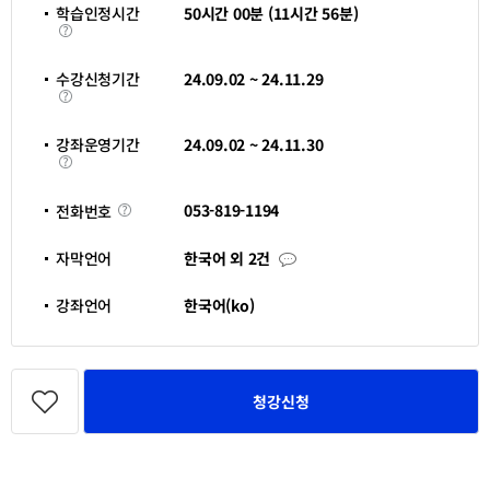
창
학습인정시간
50시간 00분 (11시간 56분)
열
학
림
습
인
정
수강신청기간
24.09.02 ~ 24.11.29
시
수
간
강
신
청
강좌운영기간
24.09.02 ~ 24.11.30
기
강
간
좌
운
영
전
053-819-1194
전화번호
기
화
간
번
호
자
자막언어
한국어 외 2건
막
언
어
강좌언어
한국어(ko)
관
심
청강신청
강
좌
등
록