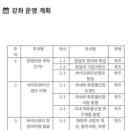
강좌 운영 계획
주
주차명
차시
차시명
과제
차
1
창업이란 무엇
1-1
창업의 정의와 특징
퀴즈
인가?
1-2
창업과 기업가정신
퀴즈
1-3
바이오뷰티산업과
퀴즈
창업
2
바이오뷰티산
2-1
국내와 화장품산업
퀴즈
업의 이해
트렌드
2-2
국내외 화장품산업
퀴즈
시장 동향
2-3
국내 화장품산업 연
퀴즈
구개발 동향
3
바이오뷰티 창
3-1
화장푸 산업의 특
퀴즈
업아이템 발굴
성, 발전과정, 트렌