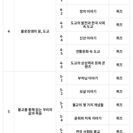
4-
장자 이야기
퀴즈
2
4-
도교의 발전과 한국 사회
퀴즈
3
속 도교
4
불로장생의 꿈
,
도교
4-
신선 이야기
퀴즈
4
4-
전통문화 속 도교
퀴즈
5
4-
도교의 상상력과 문화 콘
퀴즈
6
텐츠
5-
부처님 이야기
퀴즈
1
5-
보살 이야기
퀴즈
2
5-
불교의 몇 가지 개념들
퀴즈
3
불교를 통해 읽는 우리의
5
삶과 죽음
5-
윤회와 지옥 이야기
퀴즈
4
5-
한국 사회와 불교
퀴즈