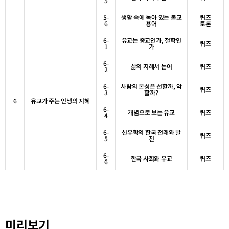
5
5-
생활 속에 녹아 있는 불교
퀴즈
6
용어
토론
6-
유교는 종교인가
,
철학인
퀴즈
1
가
6-
삶의 지혜서 논어
퀴즈
2
6-
사람의 본성은 선할까
,
악
퀴즈
3
할까
?
6
유교가 주는 인생의 지혜
6-
개념으로 보는 유교
퀴즈
4
6-
신유학의 한국 전래와 발
퀴즈
5
전
6-
한국 사회와 유교
퀴즈
6
미리보기