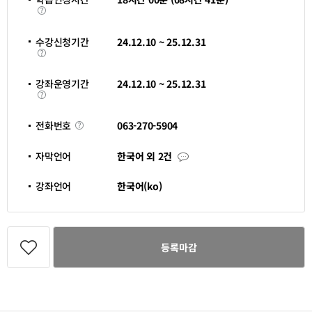
학
습
인
정
수강신청기간
24.12.10 ~ 25.12.31
시
수
간
강
신
청
강좌운영기간
24.12.10 ~ 25.12.31
기
강
간
좌
운
영
전
063-270-5904
전화번호
기
화
간
번
호
자
자막언어
한국어 외 2건
막
언
어
강좌언어
한국어(ko)
관
심
등록마감
강
좌
등
록