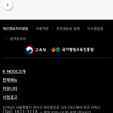
개인정보처리방침
이용약관
저작권보호 정책
이수증검증
새
원격도우미
창
열
림
K-MOOC소개
전체메뉴
커뮤니티
사업공고
(07800) 서울특별시 강서구 마곡중앙로 105-7(K스퀘어 마곡 타워1)
(Tel) 1811-3118
※ 평일 9:00~18:00 운영 (점심시간