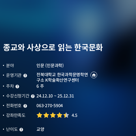
종교와 사상으로 읽는 한국문화
분야
인문 (인문과학)
전북대학교 한국과학문명학연
운영기관
운영기관
운영기관
구소 K학술확산연구센터
바로가기
새창열림
주차
6 주
주차
수강신청기간
24.12.10 ~ 25.12.31
수강신청기간
전화번호
063-270-5904
전화번호
강좌만족도
4.5
난이도
교양
난이도