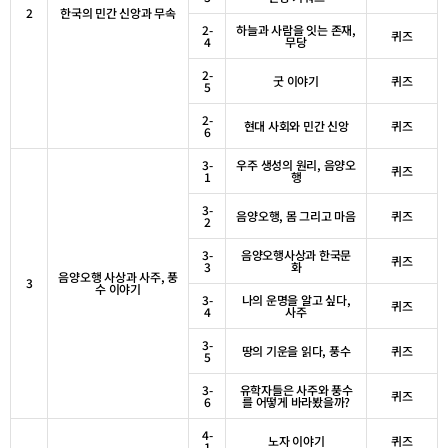
2
한국의 민간 신앙과 무속
2-
하늘과 사람을 잇는 존재
,
퀴즈
4
무당
2-
굿 이야기
퀴즈
5
2-
현대 사회와 민간 신앙
퀴즈
6
3-
우주 생성의 원리
,
음양오
퀴즈
1
행
3-
음양오행
,
몸 그리고 마음
퀴즈
2
3-
음양오행사상과 한국문
퀴즈
3
화
음양오행 사상과 사주
,
풍
3
수 이야기
3-
나의 운명을 알고 싶다
,
퀴즈
4
사주
3-
땅의 기운을 읽다
,
풍수
퀴즈
5
3-
유학자들은 사주와 풍수
퀴즈
6
를 어떻게 바라봤을까
?
4-
노자 이야기
퀴즈
1