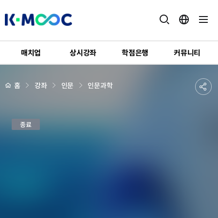
K-
MOOC
매치업
상시강좌
학점은행
커뮤니티
강
좌
하
상
공
홈
강좌
인문
인문과학
세
위
페
유
메
이
지
뉴
하
배
종
경
종료
기
교
와
사
상
으
로
읽
는
한
국
문
화