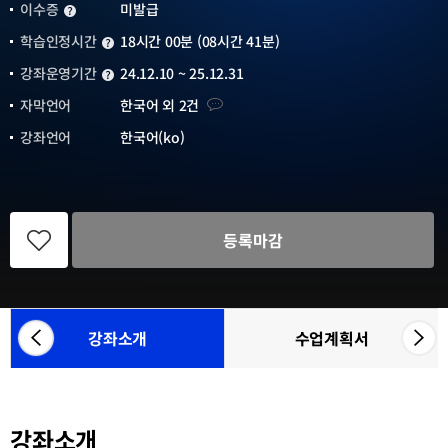
이수증
미발급
이수증
학습인정시간
18시간 00분 (08시간 41분)
학습인정시간
강좌운영기간
24.12.10 ~ 25.12.31
강좌운영기간
자막언어
자막언어
한국어 외 2건
강좌언어
한국어(ko)
관
심
등록마감
강
좌
등
록
강좌소개
수업계획서
좌
우
참
측
측
여
으
으
기
관
로
로
목
강좌소개
카
카
록