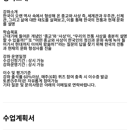
테
테
고
고
강좌소개
리
리
한국이 오랜 역사 속에서 형성해 온 종교와 사상 즉
,
세계관과 우주관
,
신체
관
,
그리고 삶에 대한 태도를 살펴보고
,
이를 통해 한국의 전통과 현재 문화
목
목
를 설명
록
록
이
이
학습목표
근대기에 들어온 개념인
‘
종교
’
와
‘
사상
’
이
, “
우리의 전통 사상을 충분히 설명
동
동
할 수 있을까
?”
또
“
어떤 종교와 사상이 한국인의 정신과 문화 속에 녹아 들
어가서 현대까지 이어져 왔을까
?”
라는 질문의 답을 찾기 위해 한국의 전통
과 현재의 문화 형성사를 진술
강좌 운영일정
수강신청기간
:
상시 가능
강좌운영기간
:
상시 가능
이수 및 평가기준
강좌 출석률
60%
이상
,
매주
(6
회
)
퀴즈 참여 충족 시 이수증 발급
토론(5주차)은 자유롭게 참여가능
기타 질문 및 문의사항은 아래의 이메일로 연락바랍니다.
수업계획서