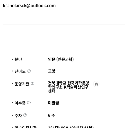
kscholarsck@outlook.com
분야
인문 (인문과학)
난
교양
난이도
이
도
전북대학교 한국과학문명
운영기관
운
학연구소 K학술확산연구
영
센터
기
관
바
이
미발급
이수증
로
수
가
증
기
주
6 주
주차
새
차
창
열
학습인정시간
18시간 00분 (08시간 41분)
림