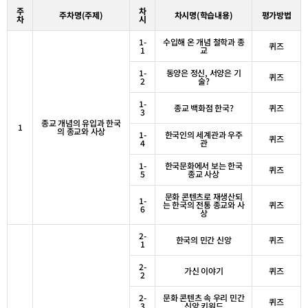
주
차
주차명
(
주제
)
차시명
(
학습내용
)
평가방법
차
시
1-
수입해 온 개념 철학과 종
퀴즈
1
교
1-
동양은 정신
,
서양은 기
퀴즈
2
술
?
1-
종교 백화점 한국
?
퀴즈
3
종교 개념의 유입과 한국
1
의 종교와 사상
1-
한국인의 세계관과 우주
퀴즈
4
관
1-
한국문화에서 보는 한국
퀴즈
5
종교 사상
문화 콘텐츠로 재생산되
1-
는 한국의 전통 종교와 사
퀴즈
6
상
2-
한국의 민간 신앙
퀴즈
1
2-
가신 이야기
퀴즈
2
2-
문화 콘텐츠 속 우리 민간
퀴즈
3
신앙 키워드