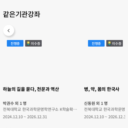
같은기관강좌
하
병,
진행중
이수증
진행중
이수증
늘
약,
의
몸
길
의
을
한
묻
국
다,
사
천
문
과
역
산
하늘의 길을 묻다, 천문과 역산
병, 약, 몸의 한국사
박권수 외 1 명
신동원 외 1 명
전북대학교 한국과학문명학연구소 K학술확산연구센터
2024.12.10 ~ 2026.12.31
2024.12.10 ~ 2026.12.3