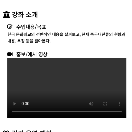
리
리
목
목
강좌 소개
록
록
이
이
수업내용/목표
동
동
한국 문화외교의 전반적인 내용을 살펴보고, 현재 중국내한류의 현황과
내용, 특징 등을 알아본다.
홍보/예시 영상