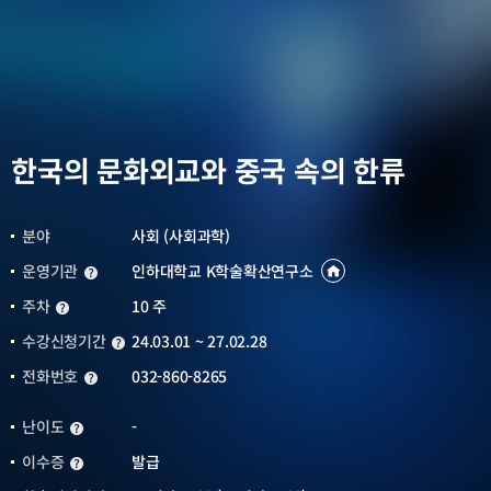
한국의 문화외교와 중국 속의 한류
분야
사회 (사회과학)
운영기관
인하대학교 K학술확산연구소
운영기관
운영기관
바로가기
새창열림
주차
10 주
주차
수강신청기간
24.03.01 ~ 27.02.28
수강신청기간
전화번호
032-860-8265
전화번호
난이도
-
난이도
이수증
발급
이수증