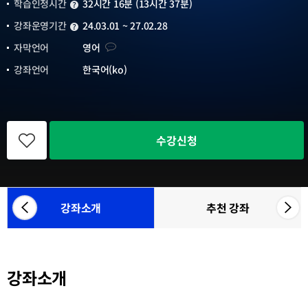
학습인정시간
32시간 16분 (13시간 37분)
학습인정시간
강좌운영기간
24.03.01 ~ 27.02.28
강좌운영기간
자막언어
자막언어
영어
강좌언어
한국어(ko)
관
심
수강신청
강
좌
등
록
강좌소개
추천 강좌
좌
우
참
측
측
여
으
으
기
관
로
로
목
강좌소개
카
카
록
테
테
고
고