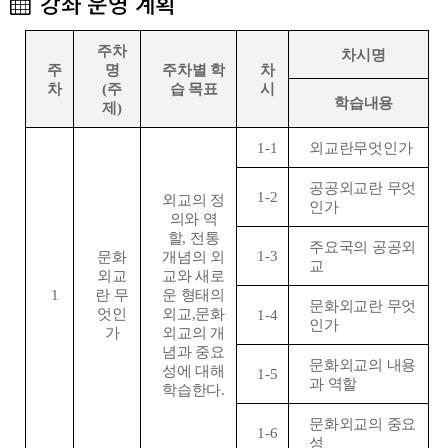
강좌 운영 계획
주차
차시명
주
명
주차별 학
차
차
(
주
습 목표
시
학습내용
제
)
1-1
외교란무엇인가
공공외교란 무엇
1-2
외교의 정
인가
의와 역
할
,
전통
주요국의 공공외
1-3
문화
개념의 외
교
외교
교와 새로
1
란 무
운 형태의
문화외교란 무엇
엇인
외교
,
문화
1-4
인가
가
외교의 개
념과 중요
문화외교의 내용
성에 대해
1-5
과 역할
학습한다
.
문화외교의 중요
1-6
성