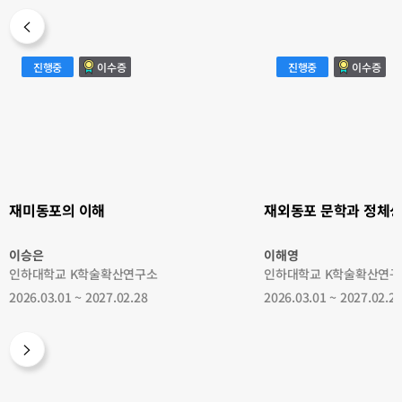
재
재
진행중
이수증
진행중
이수증
미
외
동
동
포
포
의
문
이
학
해
과
정
체
성
재미동포의 이해
재외동포 문학과 정체
이승은
이해영
인하대학교 K학술확산연구소
인하대학교 K학술확산연구
2026.03.01 ~ 2027.02.28
2026.03.01 ~ 2027.02.2