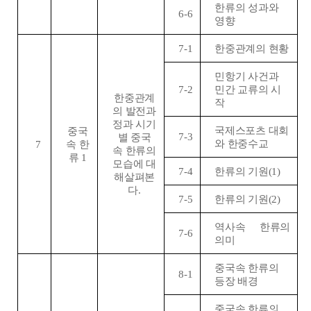
한류의 성과와
6-6
영향
7-1
한중관계의 현황
민항기 사건과
7-2
민간 교류의 시
한중관계
작
의 발전과
정과 시기
국제스포츠 대회
중국
7-3
별 중국
와 한중수교
7
속 한
속 한류의
류
1
모습에 대
7-4
한류의 기원
(1)
해살펴본
다
.
7-5
한류의 기원
(2)
역사속 한류의
7-6
의미
중국속 한류의
8-1
등장 배경
중국속 한류의