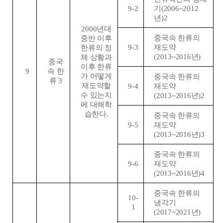
9-2
기
(2006~2012
년
)2
2000
년대
중국속 한류의
중반 이후
9-3
재도약
한류의 정
(2013~2016
년
)
체 상황과
중국
이후 한류
9
속 한
가 어떻게
중국속 한류의
류
3
재도약할
9-4
재도약
수 있는지
(2013~2016
년
)2
에 대해학
습한다
.
중국속 한류의
9-5
재도약
(2013~2016
년
)3
중국속 한류의
9-6
재도약
(2013~2016
년
)4
중국속 한류의
10-
냉각기
1
(2017~2021
년
)