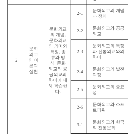
문화외교의 개념
2-1
과 정의
문화외교와 공공
문화외교
2-2
외교
의 개념
,
문화외교
문화외교의 특징
의 의미와
문화
2-3
과 전통외교와의
특징
,
종
외교
차이
류와 방
2
의 이
식
,
문화
론과
외교와 공
문화외교의 발전
실천
2-4
공외교의
과정
차이에 대
해 학습한
문화외교의 중요
2-5
다
.
성
문화외교와 소프
2-6
트파워
문화외교와 한국
3-1
의 전통문화