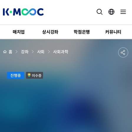
K-
MOOC
매치업
상시강좌
학점은행
커뮤니티
강
좌
하
상
공
홈
강좌
사회
사회과학
세
위
페
유
메
이
지
뉴
하
배
한
경
진행중
이수증
기
국
의
문
화
외
교
와
중
국
속
의
한
류