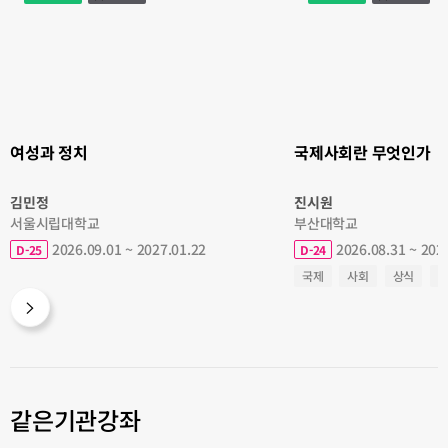
과
사
정
회
치
란
무
엇
인
가
여성과 정치
국제사회란 무엇인가
김민정
진시원
서울시립대학교
부산대학교
2026.09.01 ~ 2027.01.22
2026.08.31 ~ 202
D-25
D-24
국제
사회
상식
같은기관강좌