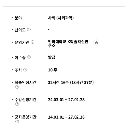
분야
사회 (사회과학)
난
-
난이도
이
도
인하대학교 K학술확산연
운영기관
운
구소
영
기
관
이
발급
이수증
바
수
로
증
가
주
10 주
주차
기
차
새
창
학습인정시간
32시간 16분 (13시간 37분)
열
학
림
습
인
정
수강신청기간
24.03.01 ~ 27.02.28
시
수
간
강
신
청
강좌운영기간
24.03.01 ~ 27.02.28
기
강
간
좌