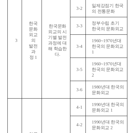
일제강점기 한국
3-2
의 전통문화
정부수립 초기
한국
3-3
한국문화
한국의 문화외교
문화
외교의 시
외교
기별 발전
3
의
1960~1970
년대
과정에 대
발전
3-4
한국의 문화외교
해 학습한
과
1
다
.
정
1
1960~1970
년대
3-5
한국의 문화외교
2
1980
년대 한국의
3-6
문화외교
1990
년대 한국의
4-1
문화외교
1
1990
년대 한국의
4-2
문화외교
2