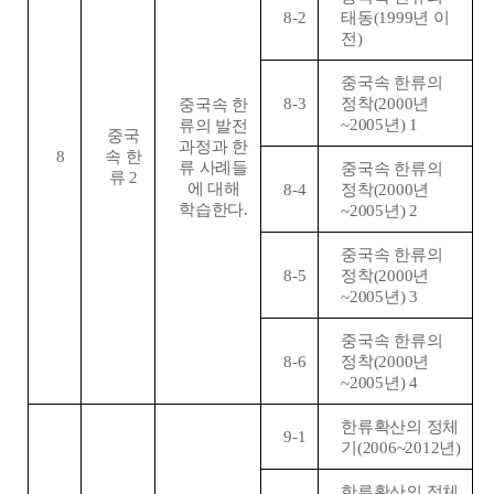
8-2
태동
(1999
년 이
전
)
중국속 한류의
8-3
정착
(2000
년
중국속 한
~2005
년
) 1
류의 발전
중국
과정과 한
8
속 한
류 사례들
중국속 한류의
류
2
에 대해
8-4
정착
(2000
년
학습한다
.
~2005
년
) 2
중국속 한류의
8-5
정착
(2000
년
~2005
년
) 3
중국속 한류의
8-6
정착
(2000
년
~2005
년
) 4
한류확산의 정체
9-1
기
(2006~2012
년
)
한류확산의 정체