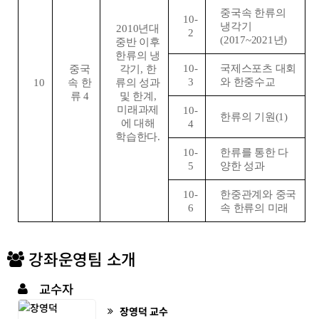
중국속 한류의
10-
냉각기
2010
년대
2
(2017~2021
년
)
중반 이후
한류의 냉
10-
국제스포츠 대회
중국
각기
,
한
3
와 한중수교
10
속 한
류의 성과
류
4
및 한계
,
미래과제
10-
한류의 기원
(1)
에 대해
4
학습한다
.
10-
한류를 통한 다
5
양한 성과
10-
한중관계와 중국
6
속 한류의 미래
강좌운영팀 소개
교수자
장영덕
교수