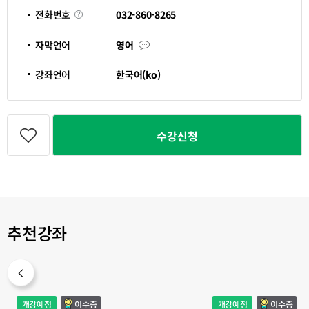
운
영
전
032-860-8265
전화번호
기
화
간
번
호
자
자막언어
영어
막
언
어
강좌언어
한국어(ko)
관
심
수강신청
강
좌
등
록
추천강좌
여
국
개강예정
이수증
개강예정
이수증
성
제