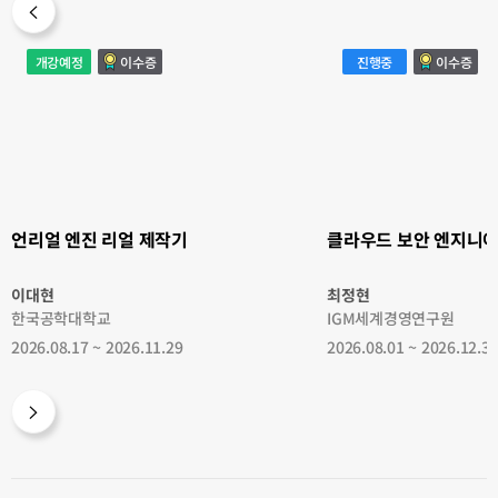
언
클
개강예정
이수증
진행중
이수증
리
라
얼
우
엔
드
진
보
리
안
얼
엔
제
지
작
니
기
어
양
성
과
정
언리얼 엔진 리얼 제작기
클라우드 보안 엔지니어
이대현
최정현
한국공학대학교
IGM세계경영연구원
2026.08.17 ~ 2026.11.29
2026.08.01 ~ 2026.12.3