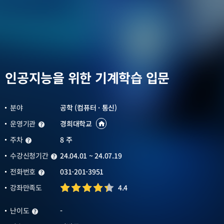
인공지능을 위한 기계학습 입문
분야
공학 (컴퓨터 · 통신)
운영기관
경희대학교
운영기관
운영기관
바로가기
새창열림
주차
8 주
주차
수강신청기간
24.04.01 ~ 24.07.19
수강신청기간
전화번호
031-201-3951
전화번호
강좌만족도
4.4
난이도
-
난이도