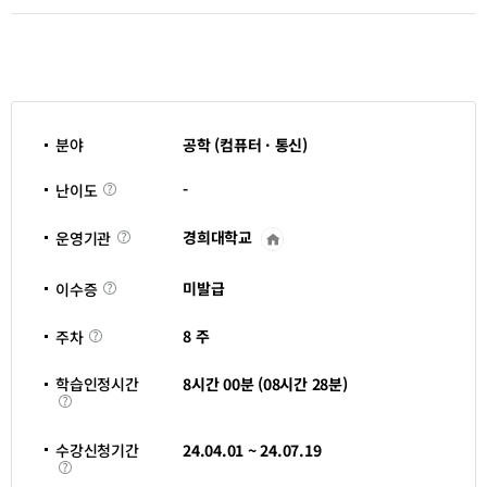
분야
공학 (컴퓨터 · 통신)
난
-
난이도
이
도
경희대학교
운영기관
운
영
기
이
관
미발급
이수증
수
바
증
로
주
가
8 주
주차
차
기
새
창
학습인정시간
8시간 00분 (08시간 28분)
열
학
림
습
인
정
수강신청기간
24.04.01 ~ 24.07.19
시
수
간
강