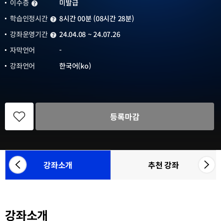
이수증
미발급
이수증
학습인정시간
8시간 00분 (08시간 28분)
학습인정시간
강좌운영기간
24.04.08 ~ 24.07.26
강좌운영기간
자막언어
-
강좌언어
한국어(ko)
관
심
등록마감
강
좌
등
록
강좌소개
추천 강좌
좌
우
참
측
측
여
으
으
기
관
로
로
목
강좌소개
카
카
록