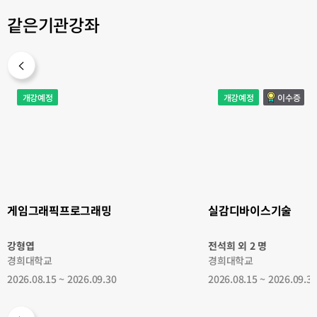
같은기관강좌
게
실
개강예정
개강예정
이수증
임
감
그
디
래
바
픽
이
프
스
로
기
그
술
래
밍
게임그래픽프로그래밍
실감디바이스기술
강형엽
전석희 외 2 명
경희대학교
경희대학교
2026.08.15 ~ 2026.09.30
2026.08.15 ~ 2026.09.3