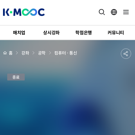
K-
MOOC
매치업
상시강좌
학점은행
커뮤니티
강
좌
하
상
공
홈
강좌
공학
컴퓨터 · 통신
세
위
페
유
메
이
지
뉴
하
배
인
경
종료
기
공
지
능
을
위
한
기
계
학
습
입
문