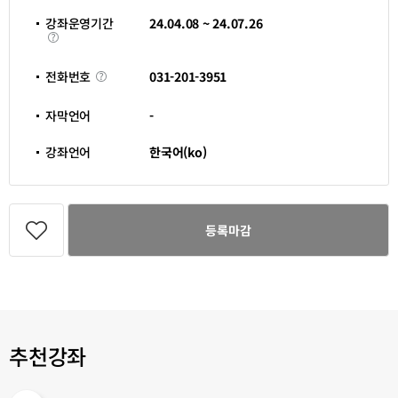
신
청
강좌운영기간
24.04.08 ~ 24.07.26
기
강
간
좌
운
영
전
031-201-3951
전화번호
기
화
간
번
호
자막언어
-
강좌언어
한국어(ko)
관
심
등록마감
강
좌
등
록
추천강좌