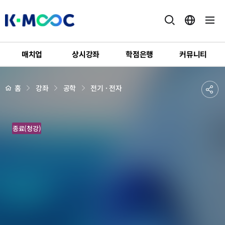
K-
MOOC
매치업
상시강좌
학점은행
커뮤니티
강
좌
하
상
공
홈
강좌
공학
전기 · 전자
세
위
페
유
메
이
지
뉴
하
배
사
경
종료(청강)
기
물
인
터
넷
(Internet
of
Things)