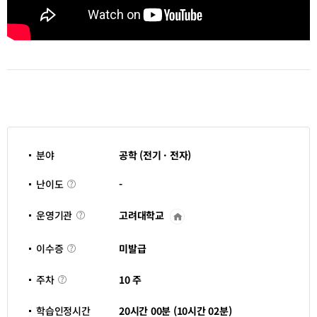
분야
공학 (전기 · 전자)
난
-
난이도
이
도
고려대학교
운영기관
운
영
기
이
관
미발급
이수증
수
바
증
로
주
가
10 주
주차
차
기
새
창
학습인정시간
20시간 00분 (10시간 02분)
열