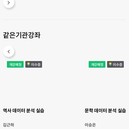
같은기관강좌
역
문
개강예정
이수증
개강예정
이수증
사
학
데
데
이
이
터
터
분
분
석
석
실
실
습
습
역사 데이터 분석 실습
문학 데이터 분석 실습
김근하
이승은