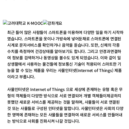
테
테
고
고
리
리
목
목
록
록
이
이
최근 들어 많은 사람들이 스마트폰을 이용하여 다양한 일을 하기 시작하
동
동
였습니다. 스마트폰을 옷이나 가방속에 넣어둔채로 스마트폰에 연결된
시계로 문자서비스를 확인하거나 음악을 듣습니다. 또한, 신체의 각종
수치를 측정하여 건강상태를 알아보기도 합니다. 그리고 안경과연결하
여 정보를 검색하거나 동영상을 볼수도 있게 되었습니다. 이와 같이 일
상생활에서 사용하는 물건들에 정보통신 기술이 적용되어 스마트한 기
능을 할 수 있는 제품을 우리는 사물인터넷(Internet of Things) 제품
이라고 부릅니다.
사물인터넷은 Internet of Things 으로 세상에 존재하는 유형 혹은 무
형의 객체들이 다양한 방식으로 서로 연결되어 개별 객체들이제공하지
못했던 새로운 서비스를 제공하는 것을 말하며, 사물들이 서로 연결된
것 또는 사물들로 구성된 인터넷을 말합니다. 사물인터넷은 사회의 다양
한 영역에 존재하는 모든 사물들을 연결하여 새로운 서비스를 만들어내
는 방식으로 사회를 진화시켜 나갈 것입니다.