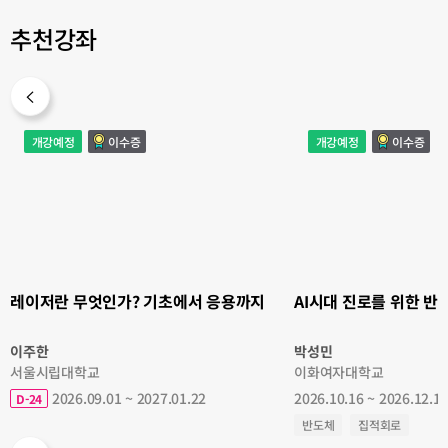
추천강좌
레
AI
개강예정
이수증
개강예정
이수증
이
시
저
대
란
진
무
로
엇
를
인
위
가?
한
기
반
초
도
에
체
서
이
응
해
용
하
까
기
레이저란 무엇인가? 기초에서 응용까지
AI시대 진로를 위한 반도
지
II
이주한
박성민
서울시립대학교
이화여자대학교
2026.09.01 ~ 2027.01.22
2026.10.16 ~ 2026.12.1
D-24
반도체
집적회로