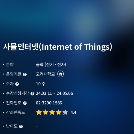
사물인터넷(Internet of Things)
분야
공학 (전기 · 전자)
운영기관
고려대학교
운영기관
운영기관
바로가기
새창열림
주차
10 주
주차
수강신청기간
24.03.11 ~ 24.05.06
수강신청기간
전화번호
02-3290-1586
전화번호
강좌만족도
4.4
난이도
-
난이도