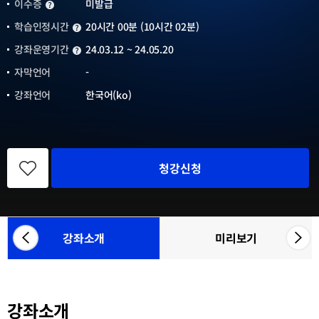
이수증
미발급
이수증
학습인정시간
20시간 00분 (10시간 02분)
학습인정시간
강좌운영기간
24.03.12 ~ 24.05.20
강좌운영기간
자막언어
-
강좌언어
한국어(ko)
관
심
청강신청
강
좌
등
록
강좌소개
미리보기
좌
우
참
측
측
여
으
으
기
관
로
로
목
강좌소개
카
카
록