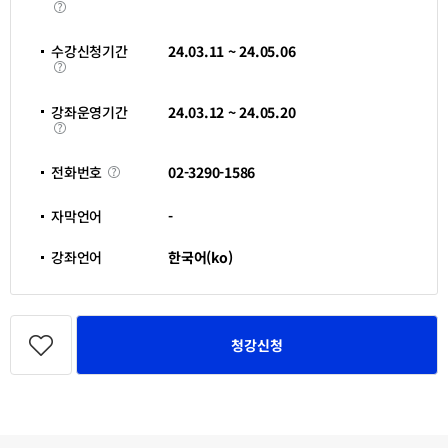
학
림
습
인
정
수강신청기간
24.03.11 ~ 24.05.06
시
수
간
강
신
청
강좌운영기간
24.03.12 ~ 24.05.20
기
강
간
좌
운
영
전
02-3290-1586
전화번호
기
화
간
번
호
자막언어
-
강좌언어
한국어(ko)
관
심
청강신청
강
좌
등
록