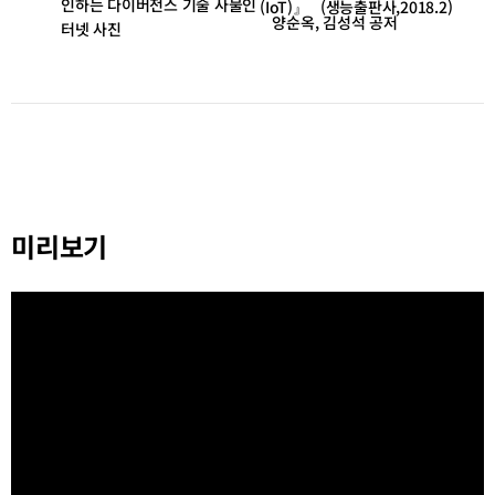
(IoT)』 (생능출판사,2018.2)
양순옥, 김성석 공저
미리보기