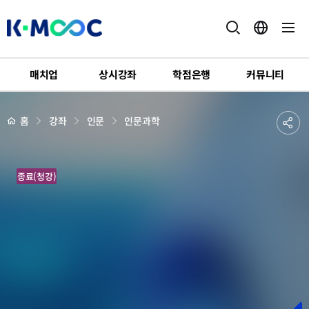
K-
MOOC
매치업
상시강좌
학점은행
커뮤니티
강
좌
하
상
공
홈
강좌
인문
인문과학
세
위
페
유
메
이
지
뉴
하
배
마
경
종료(청강)
기
음
챙
김
으
로
스
트
레
스
다
스
리
기