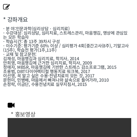
* 강좌개요
- 분 야:
인문과학(심리상담・심리치료)
-
수강대상:
심리상담, 심리치료, 스트레스관리, 마음챙김, 명상에 관심있
는 모든 학습자
-
학습시간:
총 13주 39차시 구성
-
이수기준:
평가기준 60% 이상 / 심리평가 4회[중간고사(8주), 기말고사
(15주), 학습전 평가(1주,11주)
-
교재 및 참고문헌:
김재성, 마음챙김과 심리치료, 학지사, 2014
안희영, 마음챙김에 근거한 심리치료, 학지사, 2009
정애자, MBSR, 마음챙김에 기반한 스트레스 감소프로그램, 2015
조용범, DBT다이어렉티컬 행동치료 워크북, 2017
이선영, 꼭 알고 싶은 수용-전념치료의 모든 것, 2017
문현미, 민병배, 마음에서 빠져나와 삶속으로 들어가라, 2010
손정락, 이금단, 수용전념치료 실무지침서, 2015
* 홍보영상