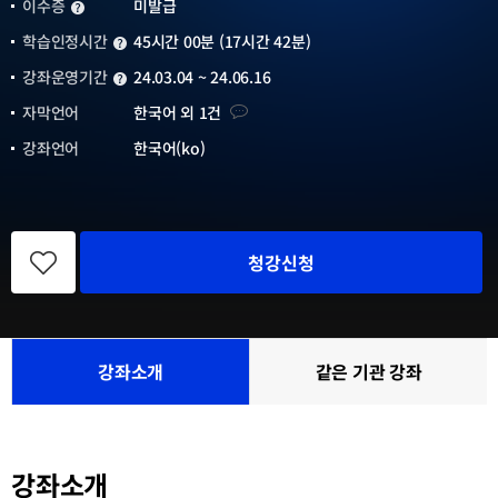
이수증
미발급
이수증
학습인정시간
45시간 00분 (17시간 42분)
학습인정시간
강좌운영기간
24.03.04 ~ 24.06.16
강좌운영기간
자막언어
자막언어
한국어 외 1건
강좌언어
한국어(ko)
관
심
청강신청
강
좌
등
록
강좌소개
같은 기관 강좌
참
여
기
관
목
강좌소개
록