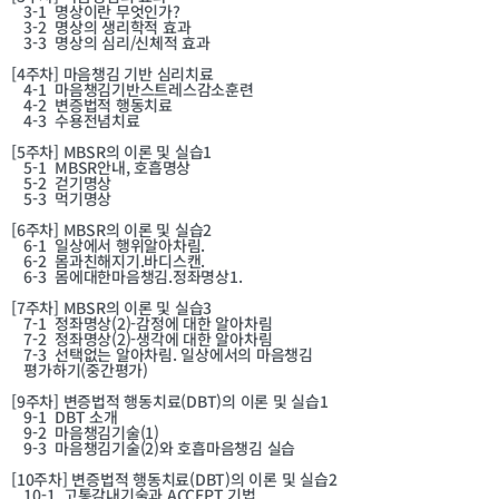
3-1
명상이란 무엇인가?
3-2
명상의 생리학적 효과
3-3
명상의 심리/신체적 효과
[4주차]
마음챙김 기반 심리치료
4-1
마음챙김기반스트레스감소훈련
4-2
변증법적 행동치료
4-3
수용전념치료
[5주차]
MBSR의 이론 및 실습1
5-1
MBSR안내, 호흡명상
5-2
걷기명상
5-3
먹기명상
[6주차]
MBSR의 이론 및 실습2
6-1
일상에서 행위알아차림.
6-2
몸과친해지기.바디스캔.
6-3
몸에대한마음챙김.정좌명상1.
[7주차]
MBSR의 이론 및 실습3
7-1
정좌명상(2)-감정에 대한 알아차림
7-2
정좌명상(2)-생각에 대한 알아차림
7-3
선택없는 알아차림. 일상에서의 마음챙김
평가하기(중간평가)
[9주차]
변증법적 행동치료(DBT)의 이론 및 실습1
9-1
DBT 소개
9-2
마음챙김기술(1)
9-3
마음챙김기술(2)와 호흡마음챙김 실습
[10주차]
변증법적 행동치료(DBT)의 이론 및 실습2
10-1
고통감내기술과 ACCEPT 기법