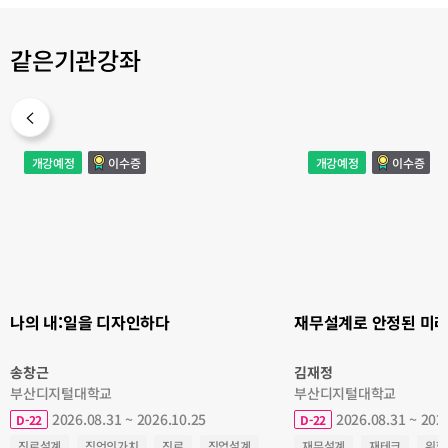
같은기관강좌
나
재
개강예정
이수증
개강예정
이수증
의
무
내:
설
일
계
을
로
디
안
자
정
인
된
하
미
다
래
를
디
자
인
하
나의 내:일을 디자인하다
재무설계로 안정된 미
다
송창근
김재정
부산디지털대학교
부산디지털대학교
2026.08.31 ~ 2026.10.25
2026.08.31 ~ 202
D-22
D-22
진로설계
직언의가치
진로
직업설계
재무설계
재테크
위험