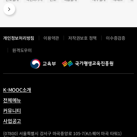
직업능력강화
직업세계
진로목표
노후대비
간접투자상춤
나의목표
부산디지털대학교
목표설정
핀테크
블록체인
라이
창업
창직
기업가정신
진로미결정
투자포트폴리오
NFT
합리적의사결정
직업정보탐색
보험상품
증권계좌
직
4차산업혁명시대
부산디지털대학교
개인정보처리방침
이용약관
저작권보호 정책
이수증검증
새
원격도우미
창
열
림
K-MOOC소개
전체메뉴
커뮤니티
사업공고
(07800) 서울특별시 강서구 마곡중앙로 105-7(K스퀘어 마곡 타워1)