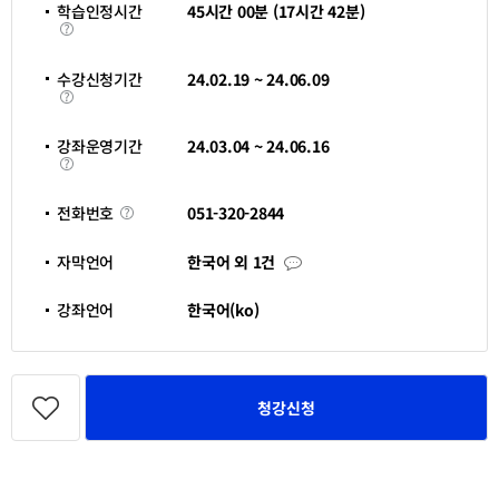
창
학습인정시간
45시간 00분 (17시간 42분)
열
학
림
습
인
정
수강신청기간
24.02.19 ~ 24.06.09
시
수
간
강
신
청
강좌운영기간
24.03.04 ~ 24.06.16
기
강
간
좌
운
영
전
051-320-2844
전화번호
기
화
간
번
호
자
자막언어
한국어 외 1건
막
언
어
강좌언어
한국어(ko)
관
심
청강신청
강
좌
등
록