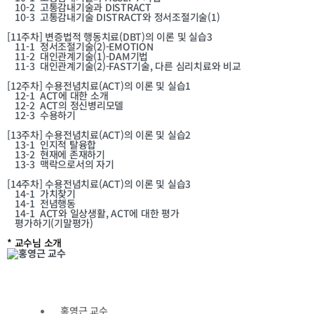
10-2
고통감내기술과 DISTRACT
10-3
고통감내기술 DISTRACT와 정서조절기술(1)
[11주차]
변증법적 행동치료(DBT)의 이론 및 실습3
11-1
정서조절기술(2)-EMOTION
11-2
대인관계기술(1)-DAM기법
11-3
대인관계기술(2)-FAST기술, 다른 심리치료와 비교
[12주차]
수용전념치료(ACT)의 이론 및 실습1
12-1
ACT에 대한 소개
12-2
ACT의 정신병리모델
12-3
수용하기
[13주차]
수용전념치료(ACT)의 이론 및 실습2
13-1
인지적 탈융합
13-2
현재에 존재하기
13-3
맥락으로서의 자기
[14주차]
수용전념치료(ACT)의 이론 및 실습3
14-1
가치찾기
14-1
전념행동
14-1
ACT와 일상생활, ACT에 대한 평가
평가하기(기말평가)
* 교수님 소개
홍영근
교수