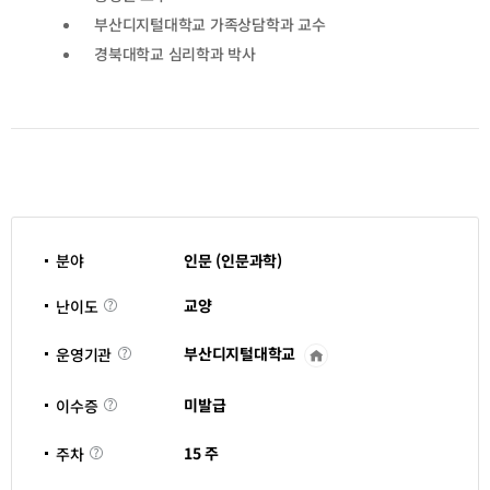
부산디지털대학교 가족상담학과 교수
경북대학교 심리학과 박사
분야
인문 (인문과학)
난
교양
난이도
이
도
부산디지털대학교
운영기관
운
영
기
이
관
미발급
이수증
수
바
증
로
주
가
15 주
주차
차
기
새