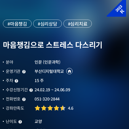
#마음챙김
#심리상담
#심리치료
#변증법적행동치료
#수영전념치료
마음챙김으로 스트레스 다스리기
#마음챙김개념
#마음챙김방법
#마음챙김효과
#스트레스대처방법
#스트레스
#심리치료방법
#정신건강분야
#스트레스에대한심리치료
분야
인문 (인문과학)
#스트레스관리
#명상
#온라인명상
운영기관
부산디지털대학교
운영기관
운영기관
바로가기
새창열림
#명상방법
주차
15 주
주차
수강신청기간
24.02.19 ~ 24.06.09
수강신청기간
전화번호
051-320-2844
전화번호
강좌만족도
4.6
난이도
교양
난이도