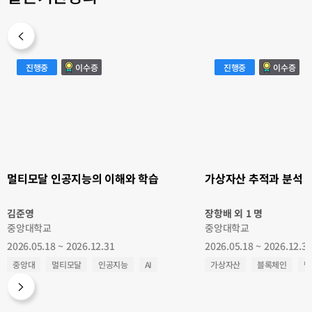
멀
가
진행중
이수증
진행중
이수증
티
상
모
자
달
산
인
추
공
적
지
과
능
분
의
석
이
해
와
학
습
멀티모달 인공지능의 이해와 학습
가상자산 추적과 분석
김준영
장항배 외 1 명
중앙대학교
중앙대학교
2026.05.18 ~ 2026.12.31
2026.05.18 ~ 2026.12.3
중앙대
멀티모달
인공지능
AI
가상자산
블록체인
범
LLM