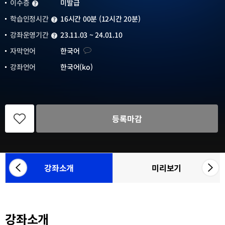
이수증
미발급
이수증
학습인정시간
16시간 00분 (12시간 20분)
학습인정시간
강좌운영기간
23.11.03 ~ 24.01.10
강좌운영기간
자막언어
자막언어
한국어
강좌언어
한국어(ko)
관
심
등록마감
강
좌
등
록
강좌소개
미리보기
좌
우
참
측
측
여
으
으
기
관
로
로
목
강좌소개
카
카
록