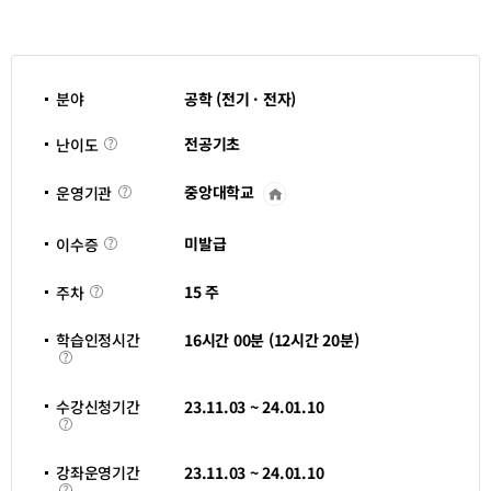
분야
공학 (전기 · 전자)
난
전공기초
난이도
이
도
중앙대학교
운영기관
운
영
기
이
관
미발급
이수증
수
바
증
로
주
가
15 주
주차
차
기
새
창
학습인정시간
16시간 00분 (12시간 20분)
열
학
림
습
인
정
수강신청기간
23.11.03 ~ 24.01.10
시
수
간
강
신
청
강좌운영기간
23.11.03 ~ 24.01.10
기
강