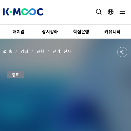
K-
MOOC
매치업
상시강좌
학점은행
커뮤니티
강
좌
하
상
공
홈
강좌
공학
전기 · 전자
세
위
페
유
메
이
지
뉴
하
배
시
경
종료
기
스
템
반
도
체
입
문