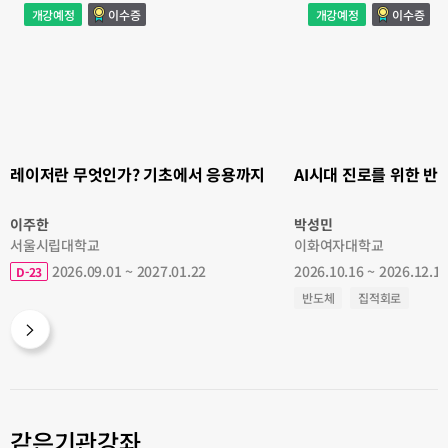
레
AI
개강예정
이수증
개강예정
이수증
이
시
저
대
란
진
무
로
엇
를
인
위
가?
한
기
반
초
도
에
체
서
이
응
해
용
하
까
기
레이저란 무엇인가? 기초에서 응용까지
AI시대 진로를 위한 반도
지
II
이주한
박성민
서울시립대학교
이화여자대학교
2026.09.01 ~ 2027.01.22
2026.10.16 ~ 2026.12.1
D-23
반도체
집적회로
같은기관강좌