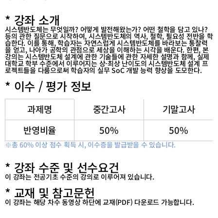
테
테
고
고
* 강좌 소개
리
리
시스템반도체는 무엇일까? 어떻게 발전해왔는가? 어떤 철학을 담고 있나?
목
목
등의 관한 질문으로 시작하여, 시스템반도체의 역사, 철학, 필요성 전반을 학
록
록
습한다. 이를 통해, 학습자는 자연스럽게 시스템반도체를 바라보는 통찰력
을 얻고, 나아가 공학의 관점으로 세상을 이해하는 시각을 배운다. 한편, 본
이
이
강의는 시스템반도체 설계에 관한 기술들에 관한 자세한 설명과 함께, 실제
동
동
대학교 학부 수준에서 이루어지는 상-최상 난이도의 시스템반도체 설계 프
로젝트들을 다룸으로써 학습자의 실무 SoC 개발 능력 향상을 도모한다.
* 이수 / 평가 정보
과제명
중간고사
기말고사
반영비율
50%
50%
※총
60%
이상 점수 획득 시
,
이수증을 발급받을 수 있습니다
.
* 강좌 수준 및 선수요건
이 강좌는 전공기초 수준의 강의로 이루어져 있습니다.
* 교재 및 참고문헌
이 강좌는 해당 차수 동영상 하단에 교재(PDF) 다운로드 가능합니다.