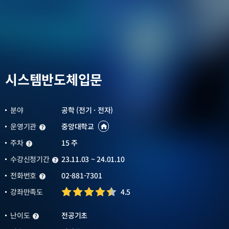
시스템반도체입문
분야
공학 (전기 · 전자)
운영기관
중앙대학교
운영기관
운영기관
바로가기
새창열림
주차
15 주
주차
수강신청기간
23.11.03 ~ 24.01.10
수강신청기간
전화번호
02-881-7301
전화번호
강좌만족도
4.5
난이도
전공기초
난이도