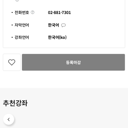
간
좌
운
영
전
02-881-7301
전화번호
기
화
간
번
호
자
자막언어
한국어
막
언
어
강좌언어
한국어(ko)
관
심
등록마감
강
좌
등
록
추천강좌