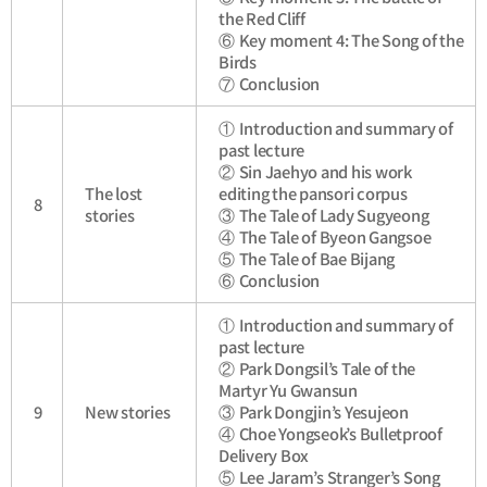
the Red Cliff
⑥
Key moment 4: The Song of the
Birds
⑦
Conclusion
①
Introduction and summary of
past lecture
②
Sin Jaehyo and his work
The lost
editing the pansori corpus
8
stories
③
The Tale of Lady Sugyeong
④
The Tale of Byeon Gangsoe
⑤
The Tale of Bae Bijang
⑥
Conclusion
①
Introduction and summary of
past lecture
②
Park Dongsil’s Tale of the
Martyr Yu Gwansun
9
New stories
③
Park Dongjin’s Yesujeon
④
Choe Yongseok’s Bulletproof
Delivery Box
⑤
Lee Jaram’s Stranger’s Song