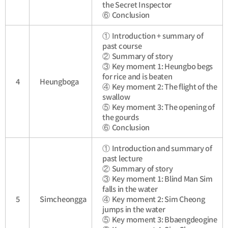
the Secret Inspector
⑥
Conclusion
①
Introduction + summary of
past course
②
Summary of story
③
Key moment 1: Heungbo begs
for rice and is beaten
4
Heungboga
④
Key moment 2: The flight of the
swallow
⑤
Key moment 3: The opening of
the gourds
⑥
Conclusion
①
Introduction and summary of
past lecture
②
Summary of story
③
Key moment 1: Blind Man Sim
falls in the water
5
Simcheongga
④
Key moment 2: Sim Cheong
jumps in the water
⑤
Key moment 3: Bbaengdeogine