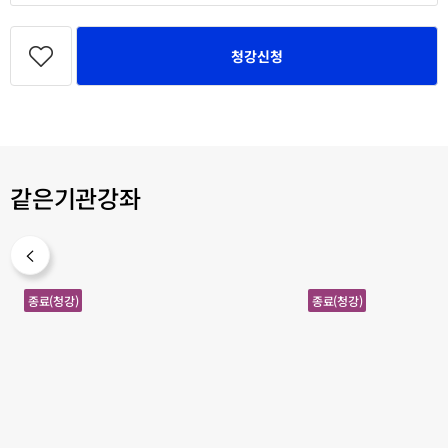
관
심
청강신청
강
좌
등
록
같은기관강좌
번
소
종료(청강)
종료(청강)
역
설
의
로
문
보
학
는
사
한
국
의
근
대
화