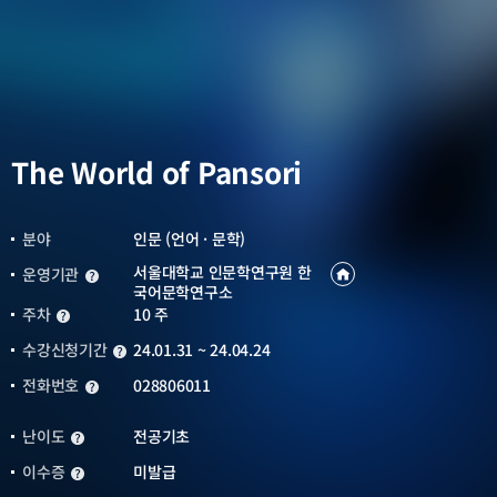
The World of Pansori
분야
인문 (언어 · 문학)
서울대학교 인문학연구원 한
운영기관
운영기관
운영기관
국어문학연구소
바로가기
새창열림
주차
10 주
주차
수강신청기간
24.01.31 ~ 24.04.24
수강신청기간
전화번호
028806011
전화번호
난이도
전공기초
난이도
이수증
미발급
이수증