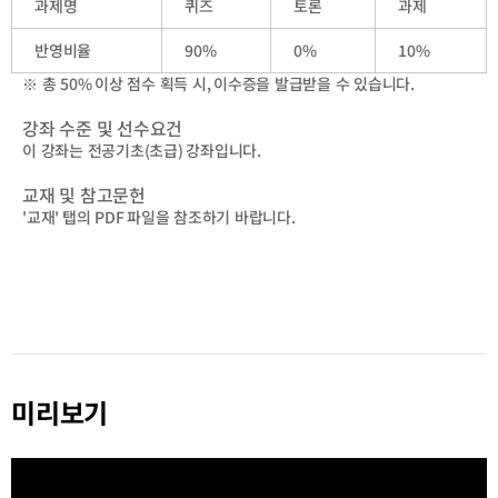
과제명
퀴즈
토론
과제
반영비율
90%
0%
10%
※ 총
50%
이상 점수 획득 시
,
이수증을 발급받을 수 있습니다
.
강좌 수준 및 선수요건
이 강좌는 전공기초
(
초급
)
강좌입니다
.
교재 및 참고문헌
'
교재
'
탭의
PDF
파일을 참조하기 바랍니다
.
미리보기