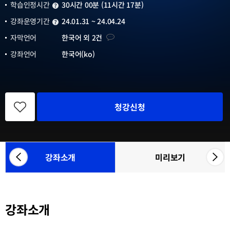
학습인정시간
30시간 00분 (11시간 17분)
학습인정시간
강좌운영기간
24.01.31 ~ 24.04.24
강좌운영기간
자막언어
자막언어
한국어 외 2건
강좌언어
한국어(ko)
관
심
청강신청
강
좌
등
록
강좌소개
미리보기
좌
우
참
측
측
여
으
으
기
관
로
로
목
강좌소개
카
카
록
테
테
고
고