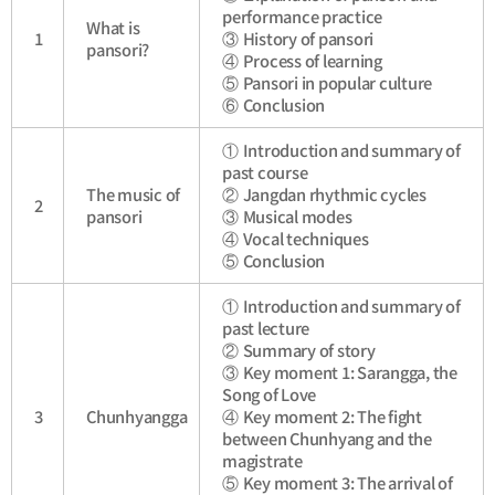
performance practice
What is
1
③
History of pansori
pansori?
④
Process of learning
⑤
Pansori in popular culture
⑥
Conclusion
①
Introduction and summary of
past course
The music of
②
Jangdan rhythmic cycles
2
pansori
③
Musical modes
④
Vocal techniques
⑤
Conclusion
①
Introduction and summary of
past lecture
②
Summary of story
③
Key moment 1: Sarangga, the
Song of Love
3
Chunhyangga
④
Key moment 2: The fight
between Chunhyang and the
magistrate
⑤
Key moment 3: The arrival of