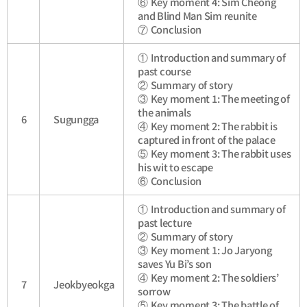
⑥
Key moment 4: Sim Cheong
and Blind Man Sim reunite
⑦
Conclusion
①
Introduction and summary of
past course
②
Summary of story
③
Key moment 1: The meeting of
the animals
6
Sugungga
④
Key moment 2: The rabbit is
captured in front of the palace
⑤
Key moment 3: The rabbit uses
his wit to escape
⑥
Conclusion
①
Introduction and summary of
past lecture
②
Summary of story
③
Key moment 1: Jo Jaryong
saves Yu Bi’s son
④
Key moment 2: The soldiers’
7
Jeokbyeokga
sorrow
⑤
Key moment 3: The battle of