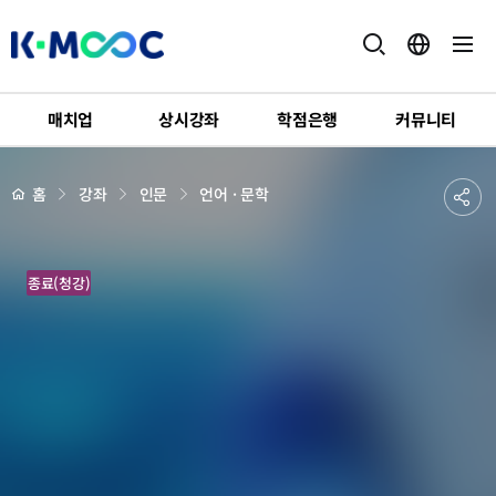
K-
MOOC
매치업
상시강좌
학점은행
커뮤니티
강
좌
하
상
공
홈
강좌
인문
언어 · 문학
세
위
페
유
메
이
지
뉴
하
배
The
경
종료(청강)
기
World
of
Pansori