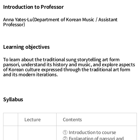
리
리
Introduction to Professor
목
목
록
록
Anna Yates-Lu(
Department of Korean Music
/
Assistant
Professor)
이
이
동
동
Learning objectives
To learn about the traditional sung storytelling art form
pansori, understand its history and music, and explore aspects
of Korean culture expressed through the traditional art form
and its modern iterations.
Syllabus
Lecture
Contents
①
Introduction to course
②
Explanation of pansori and