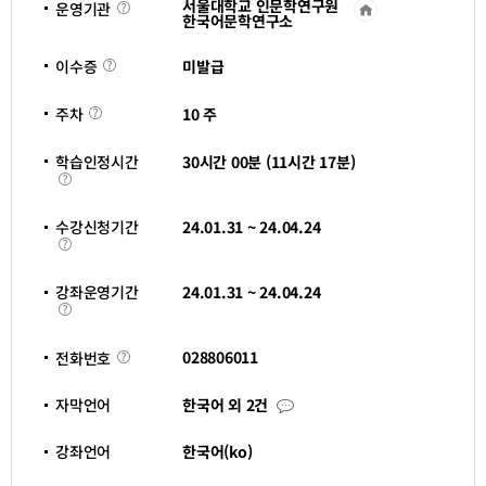
서울대학교 인문학연구원
운영기관
운
한국어문학연구소
영
기
관
이
미발급
이수증
바
수
로
증
가
주
10 주
주차
기
차
새
창
학습인정시간
30시간 00분 (11시간 17분)
열
학
림
습
인
정
수강신청기간
24.01.31 ~ 24.04.24
시
수
간
강
신
청
강좌운영기간
24.01.31 ~ 24.04.24
기
강
간
좌
운
영
전
028806011
전화번호
기
화
간
번
호
자
자막언어
한국어 외 2건
막
언
어
강좌언어
한국어(ko)