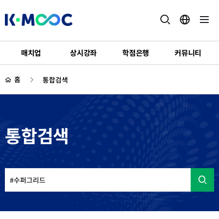
K-
MOOC
매치업
상시강좌
학점은행
커뮤니티
하
위
홈
통합검색
메
뉴
통합검색