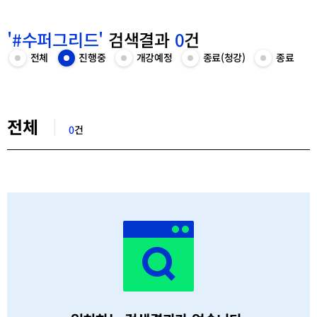
'#수퍼그리드'
검색결과
0
건
카
전체
진행중
개강예정
종료(청강)
종료
전
진
개
종
종
테
체
행
강
료
료
고
목
중
예
(청
목
리
록
목
정
강)
록
선
보
록
목
목
보
택
검
기
보
록
록
기
색
기
보
보
전체
결
기
기
0
건
과
목
록