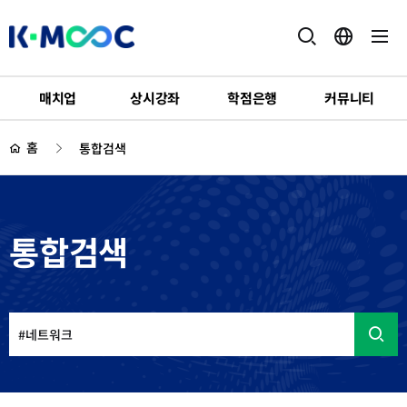
K-
MOOC
매치업
상시강좌
학점은행
커뮤니티
하
위
홈
통합검색
메
뉴
통합검색