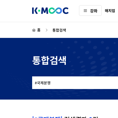
K-
강좌
매치업
MOOC
하
위
홈
통합검색
메
뉴
통합검색