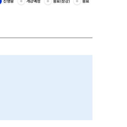
진행중
개강예정
종료(청강)
종료
진
개
종
종
행
강
료
료
중
예
(청
목
목
정
강)
록
록
목
목
보
보
록
록
기
기
보
보
기
기