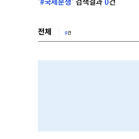
'#국제분쟁'
검색결과
0
건
검
색
전체
결
0
건
과
목
록