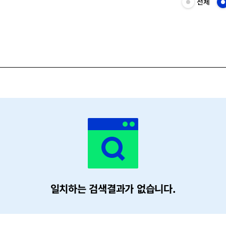
전체
전
테
체
고
목
리
록
선
보
택
기
일치하는 검색결과가 없습니다.