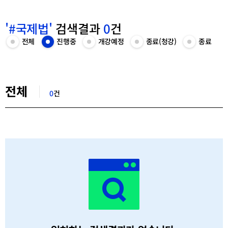
'#국제법'
검색결과
0
건
카
전체
진행중
개강예정
종료(청강)
종료
전
진
개
종
종
테
체
행
강
료
료
고
목
중
예
(청
목
리
록
목
정
강)
록
선
보
록
목
목
보
택
검
기
보
록
록
기
색
기
보
보
전체
결
기
기
0
건
과
목
록