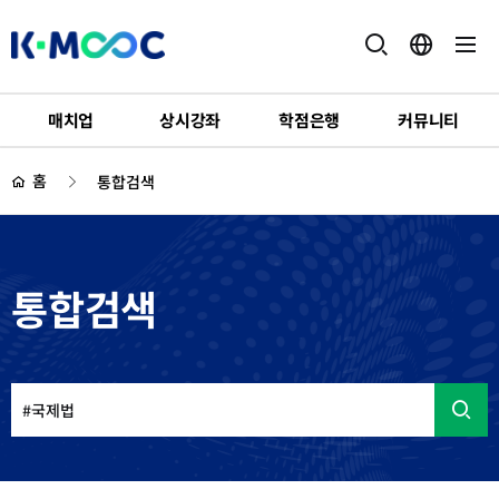
K-
MOOC
매치업
상시강좌
학점은행
커뮤니티
하
위
홈
통합검색
메
뉴
통합검색