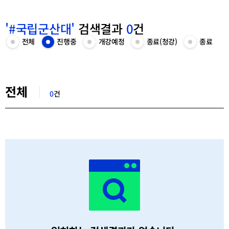
'#국립군산대'
검색결과
0
건
카
전체
진행중
개강예정
종료(청강)
종료
전
진
개
종
종
테
체
행
강
료
료
고
목
중
예
(청
목
리
록
목
정
강)
록
선
보
록
목
목
보
택
검
기
보
록
록
기
색
기
보
보
전체
결
기
기
0
건
과
목
록