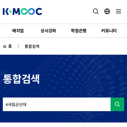
K-
MOOC
매치업
상시강좌
학점은행
커뮤니티
하
위
홈
통합검색
메
뉴
통합검색