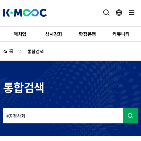
K-
MOOC
매치업
상시강좌
학점은행
커뮤니티
하
위
홈
통합검색
메
뉴
통합검색