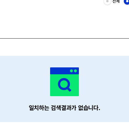
전체
전
테
체
고
목
리
록
선
보
택
기
일치하는 검색결과가 없습니다.