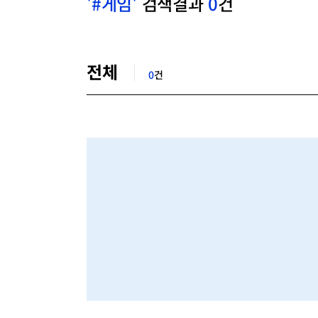
'#게임'
검색결과
0
건
검
색
전체
결
0
건
과
목
록