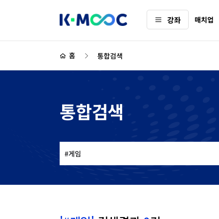
K-
강좌
매치업
MOOC
하
위
홈
통합검색
메
뉴
통합검색