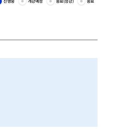
진행중
개강예정
종료(청강)
종료
진
개
종
종
행
강
료
료
중
예
(청
목
목
정
강)
록
록
목
목
보
보
록
록
기
기
보
보
기
기