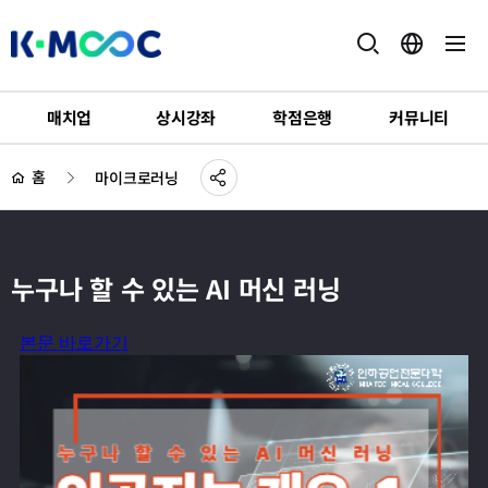
K-
MOOC
매치업
상시강좌
학점은행
커뮤니티
하
공
위
유
홈
마이크로러닝
하
메
기
뉴
누구나 할 수 있는 AI 머신 러닝