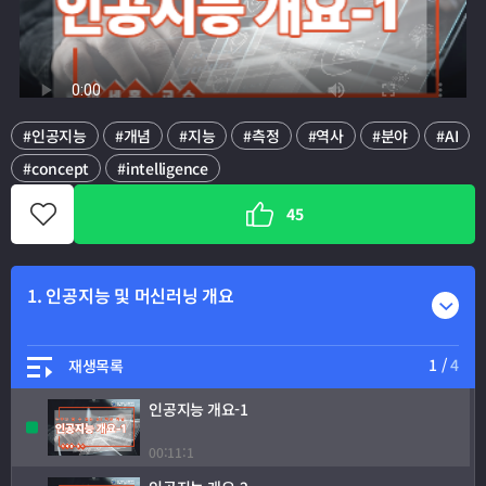
#인공지능
#개념
#지능
#측정
#역사
#분야
#AI
#concept
#intelligence
관
심
45
강
좌
등
록
1. 인공지능 및 머신러닝 개요
주
제
목
록
열
1
/
4
재생목록
1. 인공지능 및 머신러닝 개요
기
인공지능 개요-1
2. 구글티처블머신(TM)을 이용한 머신러닝 경험하기
00:11:1