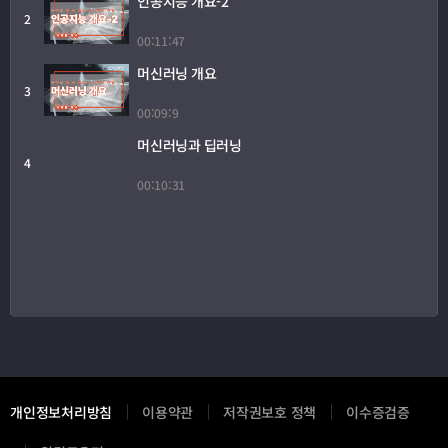
인공지능 개요-2
3. 머신러닝포키즈(ML4K)를 이용한 머신러닝 경험하기
2
00:11:47
4. 프로그래밍 이해와 블록 코딩하기
머신러닝 개요
3
00:09:9
5. 데이터 분석하기
머신러닝과 딥러닝
4
00:10:31
6. 미래 예측을 위한 단순 선형회귀 만들기
7. 미래 예측을 위한 다중 선형회귀 만들기
9. 단순 분류 만들기
10. 다중 분류 만들기
개인정보처리방침
이용약관
저작권보호 정책
이수증검증
11. 군집화 만들기