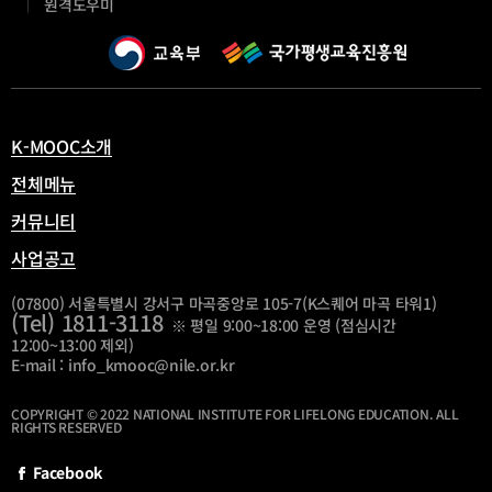
새
원격도우미
12. 이상 감지 서비스 만들기
창
열
13. 다층퍼셉트론 기초
림
K-MOOC소개
14. 다층퍼셉트론 응용
전체메뉴
커뮤니티
사업공고
(07800) 서울특별시 강서구 마곡중앙로 105-7(K스퀘어 마곡 타워1)
(Tel) 1811-3118
※ 평일 9:00~18:00 운영 (점심시간
12:00~13:00 제외)
E-mail : info_kmooc@nile.or.kr
COPYRIGHT © 2022 NATIONAL INSTITUTE FOR LIFELONG EDUCATION. ALL
RIGHTS RESERVED
Facebook