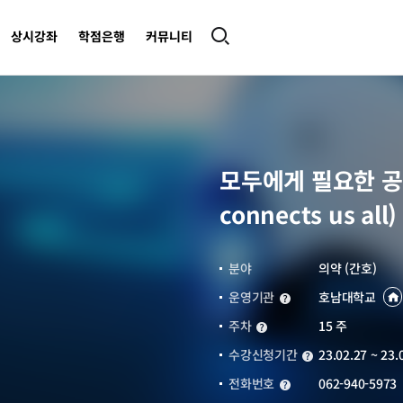
상시강좌
학점은행
커뮤니티
모두에게 필요한 공중보
connects us all)
분야
의약 (간호)
운영기관
호남대학교
운영기관
주차
15 주
주차
수강신청기간
23.02.27 ~ 23.
수강신청기간
전화번호
062-940-5973
전화번호