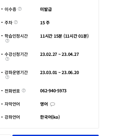
기
이
관
미발급
이수증
수
바
증
로
주
가
15 주
주차
차
기
새
창
학습인정시간
11시간 15분 (11시간 01분)
열
학
림
습
인
정
수강신청기간
23.02.27 ~ 23.04.27
시
수
간
강
신
청
강좌운영기간
23.03.01 ~ 23.06.20
기
강
간
좌
운
영
전
062-940-5973
전화번호
기
화
간
번
호
자
자막언어
영어
막
언
어
강좌언어
한국어(ko)