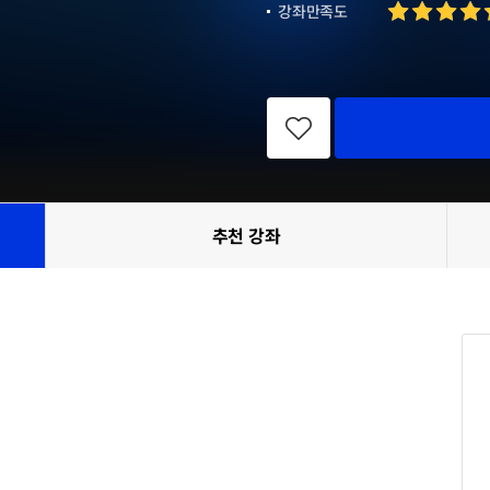
강좌만족도
관
심
강
좌
등
록
추천 강좌