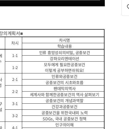
관
심
강
좌
등
록
강의계획서
■
차시명
차시
학습내용
인류 흥망성쇠의비밀
,
공중보건
1-1
에
강좌오리엔테이션
수
모두에게 필요한공중보건
1-2
이렇게 공부하면쉬워요
!
인류와공중보건
2-1
사
공중보건의 시초와흐름
념
팬데믹의역사
2-2
세계사와 함께한공중보건의 역사 살펴보기
공중보건의 개념과역할
3-1
구
건강과공중보건
설
공중보건을 위한국내외 노력
3-2
SDGs,
국내 공중보건 정책
인구의이해
4-1
따