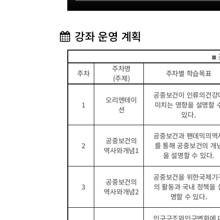
강좌 운영 계획
■
주차명
주차
주차별 학습목표
(
주제
)
공중보건이 인류의건강
오리엔테이
1
미치는 영향을 설명할 
션
있다
.
공중보건과 팬데믹의역
공중보건의
2
를 통해 공중보건의 개
역사와개념
1
을 설명할 수 있다
.
공중보건을 위한국제기
공중보건의
3
의 활동과 국내 정책을 
역사와개념
2
명할 수 있다
.
인구구조와인구변화에 