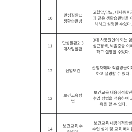
고혈압
,
당뇨
,
대사증후
만성질환
1:
10
과 같은 생활습관병을 
생활습관병
해하고 설명할 수있다
.
3
대 사망원인이 되는 
만성질환
2: 3
11
심근경색
,
뇌졸중을 이
대사망질환
하고 설명할 수있다
.
산업재해와 직업병을이
12
산업보건
하고 설명할 수 있다
.
보건교육 내용에적합
보건교육방
13
수업 방법을 적용하여 
법
육을 할 수 있다
.
보건교육 내용에적합
보건교육 수
14
수업 설계 및 교육 매체
업설계