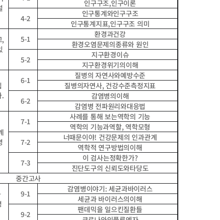
인구구조
,
인구이론
설
인구통계와인구구조
4-2
인구통계지표
,
인구구조 의미
환경과건강
5-1
고
,
환경오염문제의종류와 원인
있
지구환경이슈
5-2
지구환경위기의이해
질병의 자연사와예방수준
6-1
집
질병의자연사
,
건강수준측정지표
다
.
감염병의이해
6-2
감염병 전파원리와대응법
사례를 통해 보는역학의 기능
7-1
역학의 기능과역할
,
역학모형
계
너때문이야
!
건강문제의 인과관계
명
7-2
역학적 연구방법의이해
이 검사는정확한가
?
7-3
진단도구의 신뢰도와타당도
중간고사
감염병이야기
:
세균과바이러스
9-1
와
세균과 바이러스의이해
명
팬데믹을 일으킨질환들
9-2
코로나와인플루엔자