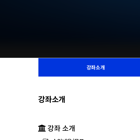
강좌소개
참
여
기
관
목
강좌소개
록
강좌 소개