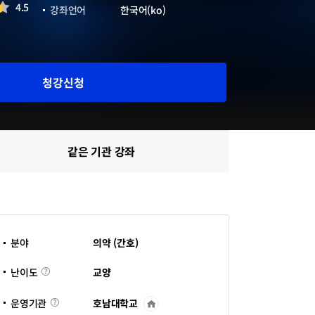
4.5
강좌언어
한국어(ko)
청강신청
같은 기관 강좌
분야
의약 (간호)
난
교양
난이도
이
도
호남대학교
운영기관
운
영