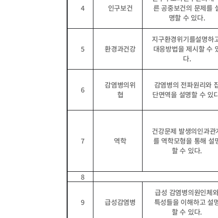
4
인구보건
른 공중보건의 문제를 
명할 수 있다
.
지구환경위기를설명하
5
환경과건강
대응방법을 제시할 수 
다
.
감염병의위
감염병의 전파원리와 
6
협
단면역을 설명할 수 있
건강문제 발생의인과관
7
역학
를 역학모형을 통해 설
할 수 있다
.
8
급성 감염병의원인체
9
급성감염병
특성들을 이해하고 설
할 수 있다
.