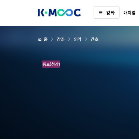
K-
강좌
매치업
MOOC
강
좌
하
상
홈
강좌
의약
간호
세
위
페
메
이
지
뉴
배
모
경
종료(청강)
두
에
게
필
요
한
공
중
보
건
(Public
health
connects
us
all)