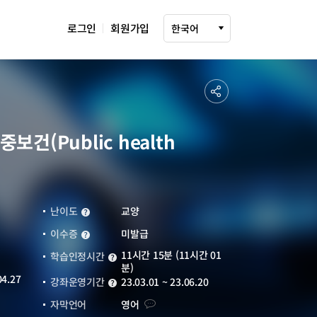
로그인
회원가입
다국어 설정 선택
한국어
공
유
하
건(Public health
기
난이도
교양
난이도
이수증
미발급
이수증
운영기관
바로가기
11시간 15분 (11시간 01
새창열림
학습인정시간
학습인정시간
분)
04.27
강좌운영기간
23.03.01 ~ 23.06.20
강좌운영기간
자막언어
자막언어
영어