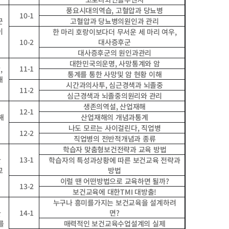
풍요시대의역습
,
고혈압과 당뇨병
10-1
군
고혈압과 당뇨병의원인과 관리
이
한 마리 호랑이보다더 무서운 세 마리 여우
,
10-2
대사증후군
대사증후군의 원인과관리
대한민국의운명
,
사망통계와 암
11-1
암
,
통계를 통한 사망및 암 현황 이해
해
시간과의사투
,
심근경색과 뇌졸중
11-2
심근경색과 뇌졸중의원리와 관리
생존의역설
,
산업재해
12-1
해
산업재해의 개념과통계
나도 모르는 사이걸린다
,
직업병
12-2
직업병의 전반적개념과 종류
학습자 맞춤형보건전략과 교육 방법
13-1
한
학습자의 특성과상황에 따른 보건교육 전략과
교
방법
이럴 땐 어떤방법으로 교육하면 될까
?
13-2
보건교육에 대한
TMI
대방출
!
누구나 흥미를가지는 보건교육을 설계하려
14-1
면
?
한
를
매력적인 보건교육수업설계의 실제