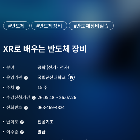
#반도체
#반도체장비
#반도체장비실습
#국립군산대
#군산대
#군산대학교
XR로 배우는 반도체 장비
분야
공학 (전기 · 전자)
운영기관
국립군산대학교
운영기관
운영기관
바로가기
새창열림
주차
15 주
주차
수강신청기간
26.05.18 ~ 26.07.26
수강신청기간
전화번호
063-469-4824
전화번호
난이도
전공기초
난이도
이수증
발급
이수증