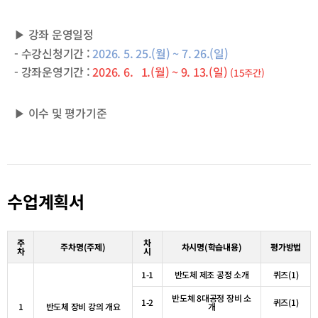
▶ 강좌 운영일정
- 수강신청기간 :
2026. 5. 25.(월) ~ 7. 26.(일)
- 강좌운영기간 :
2026. 6. 1.(월) ~ 9. 13.(일)
(15주간)
▶ 이수 및 평가기준
수업계획서
주
차
주차명
(
주제
)
차시명
(
학습내용
)
평가방법
차
시
1-1
반도체 제조 공정 소개
퀴즈
(1)
반도체
8
대공정 장비 소
1-2
퀴즈
(1)
1
반도체 장비 강의 개요
개