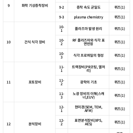
9
화학 기상증착장비
9-2
증착 속도 균일도
퀴즈
(1)
9-3
plasma chemistry
퀴즈
(1)
10-
플라즈마 발생 원리
퀴즈
(1)
1
10-
RF
플라즈마와 식각 표
10
건식 식각 장비
퀴즈
(1)
2
면반응
10-
식각 프로파일의 형성
퀴즈
(1)
3
11-
트랙장비
(PR
코팅
,
열처
퀴즈
(1)
1
리
)
11-
11
포토장비
광학의 기초
퀴즈
(1)
2
11-
노광 장비의 이해
(
스캐
퀴즈
(1)
3
너
,EUV)
12-
현미경
(SEM, TEM,
퀴즈
(1)
1
AFM)
12-
표면분석장비
(XPS,
퀴즈
(1)
12
분석장비
2
AES)