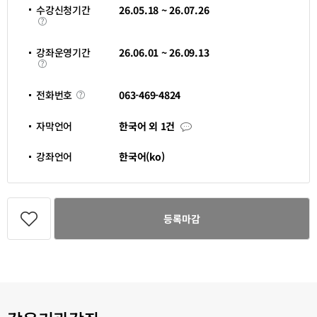
정
수강신청기간
26.05.18 ~ 26.07.26
시
수
간
강
신
청
강좌운영기간
26.06.01 ~ 26.09.13
기
강
간
좌
운
영
전
063-469-4824
전화번호
기
화
간
번
호
자
자막언어
한국어 외 1건
막
언
어
강좌언어
한국어(ko)
관
심
등록마감
강
좌
등
록