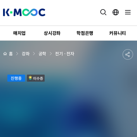
K-
MOOC
매치업
상시강좌
학점은행
커뮤니티
강
좌
하
상
공
홈
강좌
공학
전기 · 전자
세
위
페
유
메
이
지
뉴
하
배
XR
경
진행중
이수증
기
로
배
우
는
반
도
체
장
비