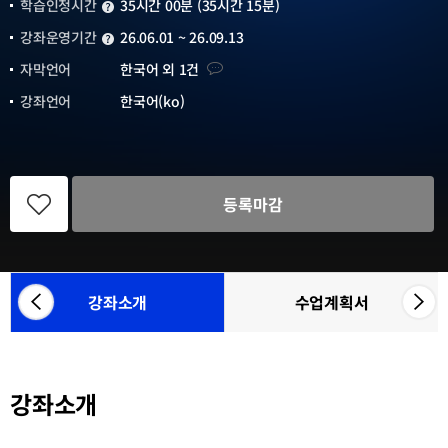
학습인정시간
35시간 00분 (35시간 15분)
학습인정시간
강좌운영기간
26.06.01 ~ 26.09.13
강좌운영기간
자막언어
자막언어
한국어 외 1건
강좌언어
한국어(ko)
관
심
등록마감
강
좌
등
록
강좌소개
수업계획서
좌
우
참
측
측
여
으
으
기
관
로
로
목
강좌소개
카
카
록
테
테
고
고