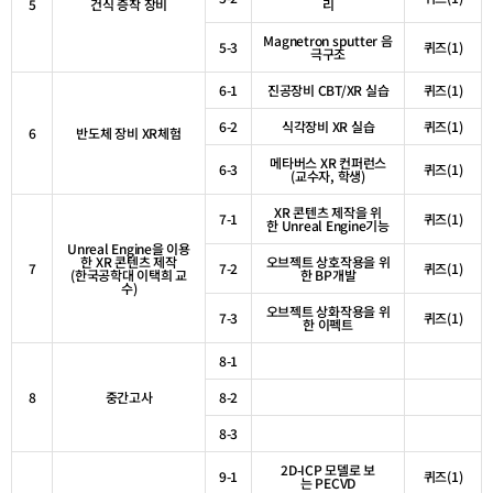
5
건식 증착 장비
리
Magnetron sputter
음
5-3
퀴즈
(1)
극구조
6-1
진공장비
CBT/XR
실습
퀴즈
(1)
6-2
식각장비
XR
실습
퀴즈
(1)
6
반도체 장비
XR
체험
메타버스
XR
컨퍼런스
6-3
퀴즈
(1)
(
교수자
,
학생
)
XR
콘텐츠 제작을 위
7-1
퀴즈
(1)
한
Unreal Engine
기능
Unreal Engine
을 이용
한
XR
콘텐츠
제작
오브젝트 상호작용을 위
7
7-2
퀴즈
(1)
(
한국공학대
이택희 교
한
BP
개발
수
)
오브젝트 상화작용을 위
7-3
퀴즈
(1)
한 이펙트
8-1
8
중간고사
8-2
8-3
2D-ICP
모델로 보
9-1
퀴즈
(1)
는
PECVD