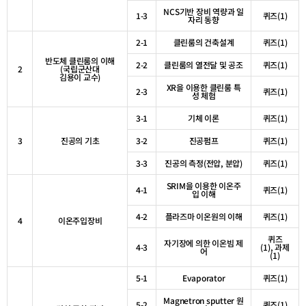
NCS
기반 장비 역량과 일
1-3
퀴즈
(1)
자리 동향
2-1
클린룸의 건축설계
퀴즈
(1)
반도체 클린룸의 이해
2-2
클린룸의 열전달 및 공조
퀴즈
(1)
2
(
국립군산대
김용이 교수
)
XR
을 이용한 클린룸 특
2-3
퀴즈
(1)
성 체험
3-1
기체 이론
퀴즈
(1)
3
진공의 기초
3-2
진공펌프
퀴즈
(1)
3-3
진공의 측정
(
전압
,
분압
)
퀴즈
(1)
SRIM
을 이용한 이온주
4-1
퀴즈
(1)
입 이해
4-2
플라즈마 이온원의 이해
퀴즈
(1)
4
이온주입장비
퀴즈
자기장에 의한 이온빔 제
4-3
(1),
과제
어
(1)
5-1
Evaporator
퀴즈
(1)
Magnetron sputter
원
5-2
퀴즈
(1)