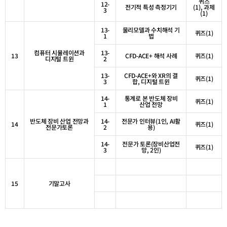
퀴즈
12-
전기적 특성 측정기기
(1),
과제
3
(1)
13-
물리모델과 수치해석 기
퀴즈
(1)
1
법
컴퓨터 시뮬레이션과
13-
13
CFD-ACE+
해석 사례
퀴즈
(1)
디지털 트윈
2
13-
CFD-ACE+
와
XR
의 결
퀴즈
(1)
3
합
,
디지털 트윈
14-
통계로 본 반도체 장비
퀴즈
(1)
1
산업 전망
반도체 장비 산업 전망과
14-
전문가 인터뷰
(1
인
, AI
활
14
퀴즈
(1)
전문가토론
2
용
)
14-
전문가 토론
(
장비산업전
퀴즈
(1)
3
망
, 2
인
)
15
기말고사