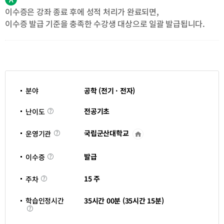
이수증은 강좌 종료 후에 성적 처리가 완료되면,
이수증 발급 기준을 충족한 수강생 대상으로 일괄 발급됩니다.
분야
공학 (전기 · 전자)
난
전공기초
난이도
이
도
국립군산대학교
운영기관
운
영
기
이
관
발급
이수증
수
바
증
로
주
가
15 주
주차
차
기
새
창
학습인정시간
35시간 00분 (35시간 15분)
열
학
림
습
인