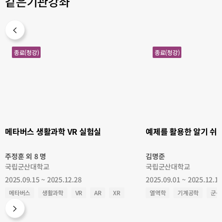
같은기관강좌
메
예
종료(청강)
종료(청강)
타
제
버
를
스
활
생
용
활
한
과
알
학
기
VR
쉬
실
운
험
열
실
역
학
메타버스 생활과학 VR 실험실
예제를 활용한 알기 쉬
주정훈 외 8 명
김명준
국립군산대학교
국립군산대학교
2025.09.15 ~ 2025.12.28
2025.09.01 ~ 2025.12.1
메타버스
생활과학
VR
AR
XR
열역학
기계공학
군산
군산대학교
군산대
국립군산대
국립군산대
국립군산대학