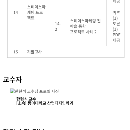
제공
스페이스마
14
케팅 프로
퀴즈
젝트
(1)
스페이스마케팅 전
14-
토론
략을 통한
2
(1)
프로젝트 사례
2
PDF
제공
15
기말고사
교수자
한현석
교수
[소속] 동아대학교 산업디자인학과