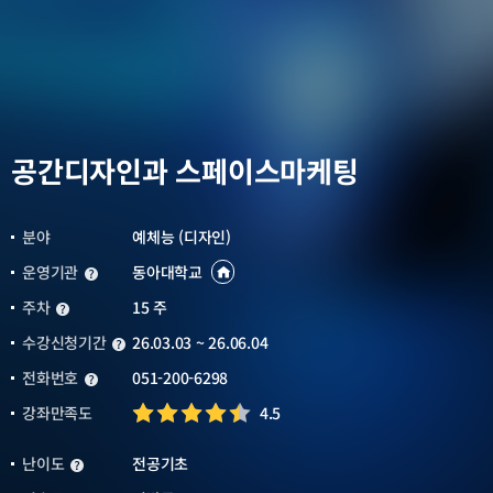
공간디자인과 스페이스마케팅
분야
예체능 (디자인)
운영기관
동아대학교
운영기관
운영기관
바로가기
새창열림
주차
15 주
주차
수강신청기간
26.03.03 ~ 26.06.04
수강신청기간
전화번호
051-200-6298
전화번호
강좌만족도
4.5
난이도
전공기초
난이도