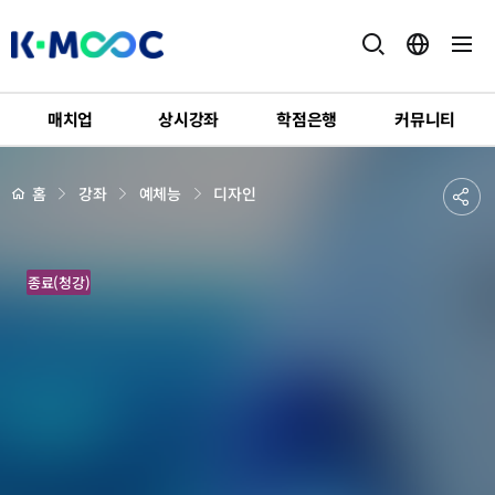
K-
MOOC
매치업
상시강좌
학점은행
커뮤니티
강
좌
하
상
공
홈
강좌
예체능
디자인
세
위
페
유
메
이
지
뉴
하
배
공
경
종료(청강)
기
간
디
자
인
과
스
페
이
스
마
케
팅