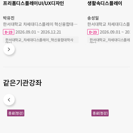
프리폼디스플레이UI/UX디자인
생활속디스플레이
박유진
송성일
한서대학교 차세대디스플레이 혁신융합대학사업단
2026.09.01 ~ 2026.12.21
2026.09.01 ~ 202
D-23
D-23
한서대학교_차세대디스플레이_혁신융합대학사
한서대학교_차세대디스플레이
업단
업단
COSS
디자인
COSS
디자인
같은기관강좌
클
증
종료(청강)
종료(청강)
릭!
권
부
투
산
자
(문
이
화
론
와
기