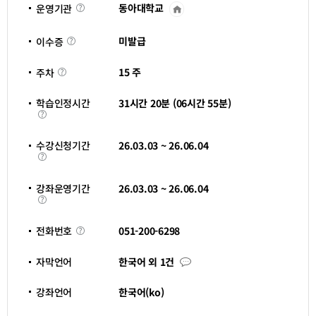
동아대학교
운영기관
운
영
기
이
관
미발급
이수증
수
바
증
로
주
가
15 주
주차
차
기
새
창
학습인정시간
31시간 20분 (06시간 55분)
열
학
림
습
인
정
수강신청기간
26.03.03 ~ 26.06.04
시
수
간
강
신
청
강좌운영기간
26.03.03 ~ 26.06.04
기
강
간
좌
운
영
전
051-200-6298
전화번호
기
화
간
번
호
자
자막언어
한국어 외 1건
막
언
어
강좌언어
한국어(ko)