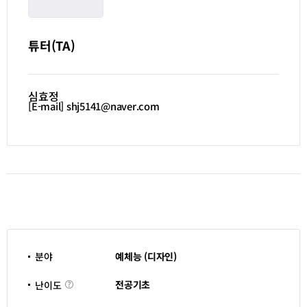
튜터(TA)
심효정
[E-mail] shj5141@naver.com
분야
예체능 (디자인)
난
전공기초
난이도
이
도