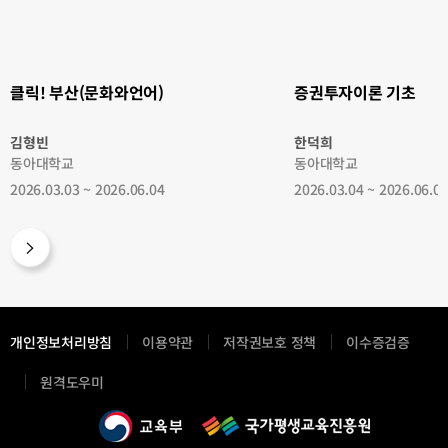
언
초
어)
클릭! 부산(문화와언어)
증권투자이론 기초
김형빈
한덕희
동아대학교
동아대학교
2026.03.03 ~ 2026.06.04
2026.03.04 ~ 2026.06.0
개인정보처리방침
이용약관
저작권보호 정책
이수증검증
새
원격도우미
창