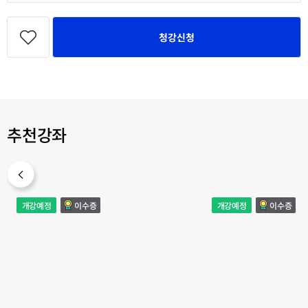
관
심
청강신청
강
좌
등
록
추천강좌
프
생
개강예정
이수증
개강예정
이수증
리
활
폼
속
디
디
스
스
플
플
레
레
이
이
UI/UX
디
자
인