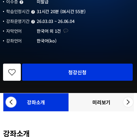
이수증
미발급
이수증
학습인정시간
31시간 20분 (06시간 55분)
학습인정시간
강좌운영기간
26.03.03 ~ 26.06.04
강좌운영기간
자막언어
자막언어
한국어 외 1건
강좌언어
한국어(ko)
관
심
청강신청
강
좌
등
록
강좌소개
미리보기
좌
우
참
측
측
여
으
으
기
관
로
로
목
강좌소개
카
카
록