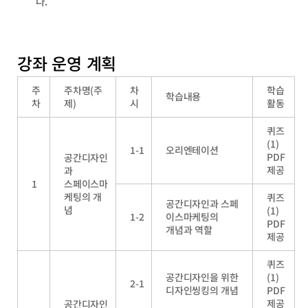
다.
강좌 운영 계획
주
주차명
(
주
차
학습
학습내용
차
제
)
시
활동
퀴즈
(1)
1-1
오리엔테이션
PDF
공간디자인
제공
과
1
스페이스마
케팅의 개
퀴즈
공간디자인과 스페
념
(1)
1-2
이스마케팅의
PDF
개념과 역할
제공
퀴즈
공간디자인을 위한
(1)
2-1
디자인씽킹의 개념
PDF
제공
공간디자인