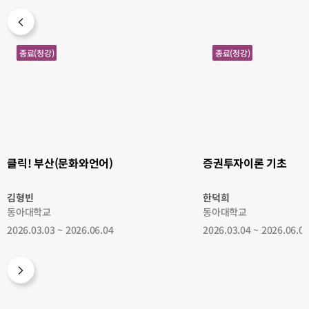
클
증
종료(청강)
종료(청강)
릭!
권
부
투
산
자
(문
이
화
론
와
기
언
초
어)
클릭! 부산(문화와언어)
증권투자이론 기초
김형빈
한덕희
동아대학교
동아대학교
2026.03.03 ~ 2026.06.04
2026.03.04 ~ 2026.06.0