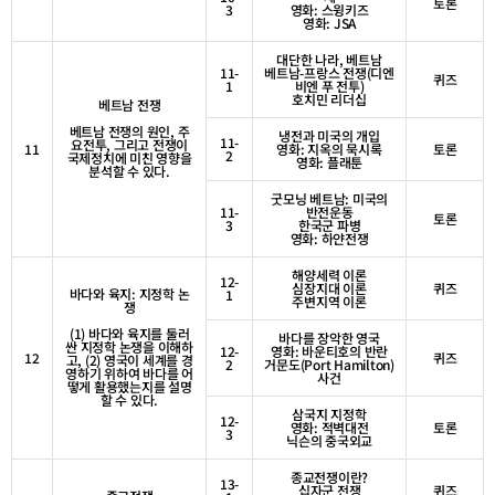
토론
3
영화
:
스윙키즈
영화
: JSA
대단한 나라
,
베트남
11-
베트남
-
프랑스 전쟁
(
디엔
퀴즈
1
비엔 푸 전투
)
호치민 리더십
베트남 전쟁
베트남 전쟁의 원인
,
주
냉전과 미국의 개입
11-
요전투
,
그리고 전쟁이
11
영화
:
지옥의 묵시록
토론
2
국제정치에 미친 영향을
영화
:
플래툰
분석할 수 있다
.
굿모닝 베트남
:
미국의
11-
반전운동
토론
3
한국군 파병
영화
:
하얀전쟁
해양세력 이론
12-
심장지대 이론
퀴즈
바다와 육지
:
지정학 논
1
주변지역 이론
쟁
(1)
바다와 육지를 둘러
바다를 장악한 영국
싼 지정학 논쟁을 이해하
12-
영화
:
바운티호의 반란
12
퀴즈
고
, (2)
영국이 세계를 경
2
거문도
(Port Hamilton)
영하기 위하여 바다를 어
사건
떻게 활용했는지를 설명
할 수 있다
.
삼국지 지정학
12-
영화
:
적벽대전
토론
3
닉슨의 중국외교
종교전쟁이란
?
13-
십자군 전쟁
퀴즈