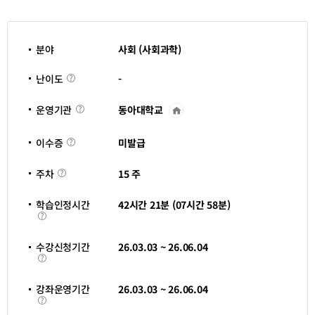
분야
사회 (사회과학)
난
-
난이도
이
도
동아대학교
운영기관
운
영
기
이
관
미발급
이수증
수
바
증
로
주
가
15 주
주차
차
기
새
창
학습인정시간
42시간 21분 (07시간 58분)
열
학
림
습
인
정
수강신청기간
26.03.03 ~ 26.06.04
시
수
간
강
신
청
강좌운영기간
26.03.03 ~ 26.06.04
기
강
간
좌