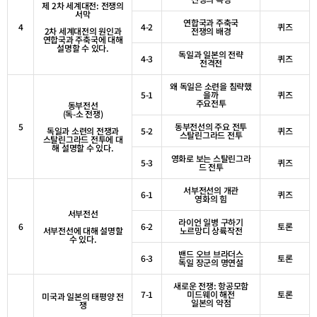
제
2
차 세계대전
:
전쟁의
서막
연합국과 주축국
4
4-2
퀴즈
2
차 세계대전의 원인과
전쟁의 배경
연합국과 주축국에 대해
설명할 수 있다
.
독일과 일본의 전략
4-3
퀴즈
전격전
왜 독일은 소련을 침략했
5-1
을까
퀴즈
주요전투
동부전선
(
독
-
소 전쟁
)
5
동부전선의 주요 전투
독일과 소련의 전쟁과
5-2
퀴즈
스탈린그라드 전투
스탈린그라드 전투에 대
해 설명할 수 있다
.
영화로 보는 스탈린그라
5-3
퀴즈
드 전투
서부전선의 개관
6-1
퀴즈
영화의 힘
서부전선
라이언 일병 구하기
6
6-2
토론
서부전선에 대해 설명할
노르망디 상륙작전
수 있다
.
밴드 오브 브라더스
6-3
토론
독일 장군의 명연설
새로운 전쟁
:
항공모함
7-1
미드웨이 해전
토론
미국과 일본의 태평양 전
일본의 약점
쟁