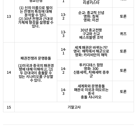
종교전쟁
1
리콩키스타
(1)
신의 이름으로 벌이
는 전쟁의 특징에 대해
순교
:
종교적 신념
13-
분석할 수 있다
.
13
영화
:
침묵
토론
2
(2) 30
년 전쟁과 근대국
영화
:
미션
가체제 형성을 설명할 수
있다
.
30
년 종교전쟁
13-
구교와 신교
퀴즈
3
베스트팔렌 조약
세계 패권은 바뀌는가
?
14-
영국
:
해적에서 해군으로
토론
1
영화
:
카리비안의 해적
패권전쟁과 문명충돌
투키디데스 함정
(1)
미국과 중국의 패권경
14-
영화
: 300
쟁에 대해 이해하고
, (2)
토론
14
2
신흥세력
,
지배세력 증후
두 강대국이 충돌할 수
군
있는 시나리오를 구상할
수 있다
.
세계화와 문명충돌
14-
패권국 미국과 떠오르는
토론
3
중국
충돌 시나리오
15
기말고사