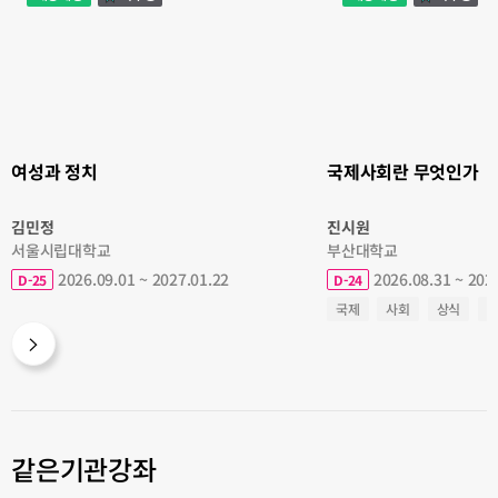
과
사
정
회
치
란
무
엇
인
가
여성과 정치
국제사회란 무엇인가
김민정
진시원
서울시립대학교
부산대학교
2026.09.01 ~ 2027.01.22
2026.08.31 ~ 202
D-25
D-24
국제
사회
상식
같은기관강좌