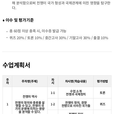
해 분석함으로써 전쟁이 국가 형성과 국제관계에 미친 영향을 탐구한
다
.
♦ 이수 및 평가기준
총 60점 이상 충족 시, 이수증 발급 가능
퀴즈 20% / 토론 10% / 중간고사 30% / 기말고사 30% / 출결 10%
수업계획서
주
차
주차명
(
주제
)
차시명
(
학습내용
)
평가방법
차
시
수업 소개
1-1
토론
전쟁과 국제정치
전쟁의 역사
전쟁의 정의와 종류를 설
전쟁의 정의
,
경향
1
1-2
퀴즈
명할 수 있고
,
전쟁이 국
전쟁으로 사라진 국가들
가의 운명에 미치는 영향
을 분석할 수 있다
.
전쟁의 원인