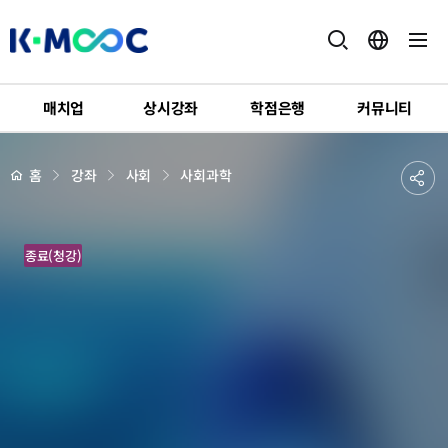
K-
MOOC
매치업
상시강좌
학점은행
커뮤니티
강
좌
하
상
공
홈
강좌
사회
사회과학
세
위
페
유
메
이
지
뉴
하
배
전
경
종료(청강)
기
쟁
으
로
풀
어
보
는
국
제
정
치