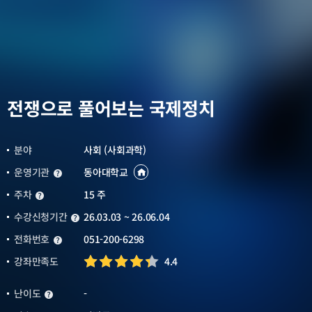
전쟁으로 풀어보는 국제정치
분야
사회 (사회과학)
운영기관
동아대학교
운영기관
운영기관
바로가기
새창열림
주차
15 주
주차
수강신청기간
26.03.03 ~ 26.06.04
수강신청기간
전화번호
051-200-6298
전화번호
강좌만족도
4.4
난이도
-
난이도