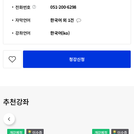
운
영
전
051-200-6298
전화번호
기
화
간
번
호
자
자막언어
한국어 외 1건
막
언
어
강좌언어
한국어(ko)
관
심
청강신청
강
좌
등
록
추천강좌
여
국
개강예정
이수증
개강예정
이수증
성
제