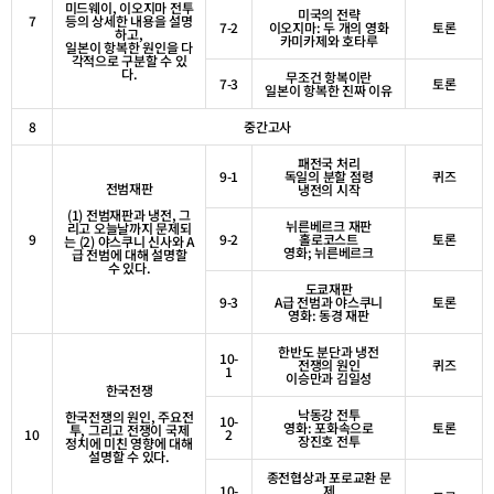
미드웨이
,
이오지마 전투
미국의 전략
7
등의 상세한 내용을 설명
7-2
이오지마
:
두 개의 영화
토론
하고
,
카미카제와 호타루
일본이 항복한 원인을 다
각적으로 구분할 수 있
다
.
무조건 항복이란
7-3
토론
일본이 항복한 진짜 이유
8
중간고사
패전국 처리
9-1
독일의 분할 점령
퀴즈
전범재판
냉전의 시작
(1)
전범재판과 냉전
,
그
뉘른베르크 재판
리고 오늘날까지 문제되
9
9-2
홀로코스트
토론
는
(2)
야스쿠니 신사와
A
영화
;
뉘른베르크
급 전범에 대해 설명할
수 있다
.
도쿄재판
9-3
A
급 전범과 야스쿠니
토론
영화
:
동경 재판
한반도 분단과 냉전
10-
전쟁의 원인
퀴즈
1
이승만과 김일성
한국전쟁
낙동강 전투
한국전쟁의 원인
,
주요전
10-
영화
:
포화속으로
토론
투
,
그리고 전쟁이 국제
10
2
장진호 전투
정치에 미친 영향에 대해
설명할 수 있다
.
종전협상과 포로교환 문
10-
제