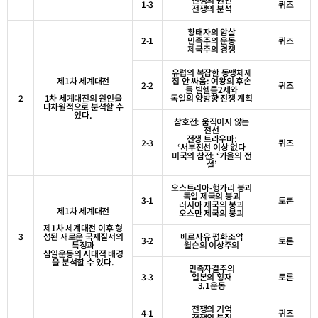
1-3
퀴즈
전쟁의 분석
황태자의 암살
2-1
민족주의 운동
퀴즈
제국주의 경쟁
유럽의 복잡한 동맹체제
제
1
차 세계대전
집 안 싸움
:
여왕의 후손
2-2
퀴즈
들 빌헬름
2
세와
2
1
차 세계대전의 원인을
독일의 양방향 전쟁 계획
다차원적으로 분석할 수
있다
.
참호전
:
움직이지 않는
전선
전쟁 트라우마
:
2-3
퀴즈
‘
서부전선 이상 없다
미국의 참전
: ‘
가을의 전
설
’
오스트리아
-
헝가리 붕괴
독일 제국의 붕괴
3-1
토론
러시아 제국의 붕괴
제
1
차 세계대전
오스만 제국의 붕괴
제
1
차 세계대전 이후 형
3
성된 새로운 국제질서의
베르사유 평화조약
3-2
토론
특징과
윌슨의 이상주의
삼일운동의 시대적 배경
을 분석할 수 있다
.
민족자결주의
3-3
일본의 횡재
토론
3.1
운동
전쟁의 기억
4-1
퀴즈
전쟁의 특징