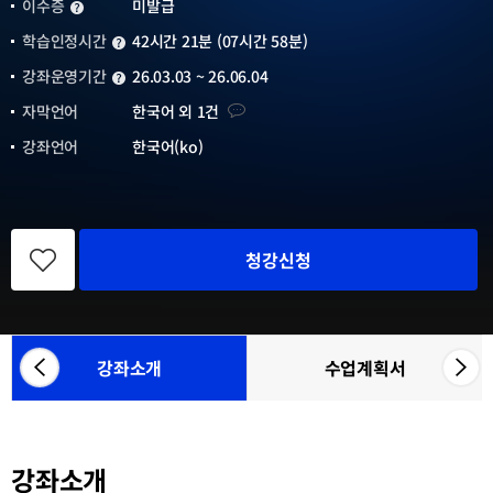
이수증
미발급
이수증
학습인정시간
42시간 21분 (07시간 58분)
학습인정시간
강좌운영기간
26.03.03 ~ 26.06.04
강좌운영기간
자막언어
자막언어
한국어 외 1건
강좌언어
한국어(ko)
관
심
청강신청
강
좌
등
록
강좌소개
수업계획서
좌
우
참
측
측
여
으
으
기
관
로
로
목
강좌소개
카
카
록