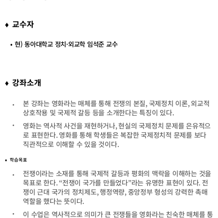
테
테
고
고
리
리
♦ 교수자
목
목
록
록
• 현) 동아대학교 정치·외교학 임석준 교수
이
이
동
동
♦ 강좌소개
본 강좌는 영화라는 매체를 통해 전쟁의 본질
,
국제정치 이론
,
외교적
상호작용 및 국제적 갈등 등을 소개한다는 특징이 있다
.
영화는 역사적 사건을 재현하거나
,
현실의 국제정치 문제를 은유적으
로 표현한다
.
영화를 통해 학생들은 복잡한 국제정치적 문제를 보다
직관적으로 이해할 수 있을 것이다
.
♦ 학습목표
전쟁이라는 소재를 통해 국제적 갈등과 평화의 맥락을 이해하는 것을
목표로 한다
. “
전쟁이 국가를 만들었다
”
라는 유명한 표현이 있다
.
전
쟁이 근대 국가의 정치제도
,
행정역량
,
중앙정부 형성의 강력한 촉매
역할을 했다는 뜻이다
.
이 수업은 역사적으로 의미가 큰 전쟁들을 영화라는 친숙한 매체를 통