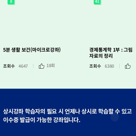
8
41
분
제
생
통
활
계
보
학
건
1
(마
부
이
:
크
그
로
림
강
과
좌)
수
치
를
이
5분 생활 보건(마이크로강좌)
경제통계학 1부 : 그림
용
한
자료의 정리
자
료
의
18회
8
조회수
4647
조회수
6380
정
조
조
리
회
회
수
수
상시강좌 학습자의 필요 시 언제나 상시로 학습할 수 있고
이수증 발급이 가능한 강좌입니다.