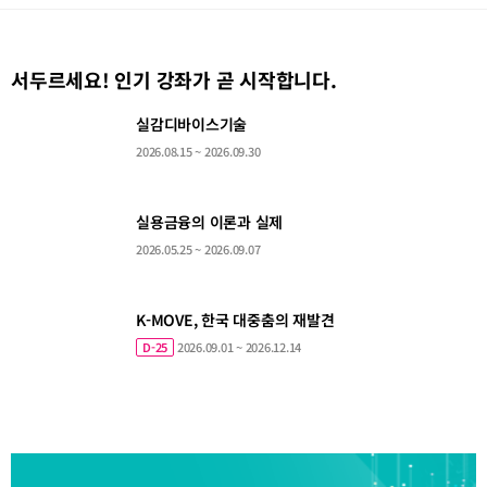
서두르세요! 인기 강좌가 곧 시작합니다.
실
장
실감디바이스기술
감
꽃
디
피
2026.08.15 ~ 2026.09.30
바
는
이
메
스
타
기
컬
술
리
지
실
마
실용금융의 이론과 실제
-
용
케
전
금
팅
2026.05.25 ~ 2026.09.07
통
융
조
음
의
사
식
이
론
에
론
서
과
건
실
K-
의
K-MOVE, 한국 대중춤의 재발견
강
제
MOVE,
료
을
한
기
D-25
2026.09.01 ~ 2026.12.14
찾
국
술
다.
대
평
중
가
춤
연
의
구
재
방
발
법
견
론