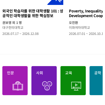
생
활
101
:
외국인 학습자를 위한 대학생활 101 : 성
Poverty, Inequality 
성
공
공적인 대학생활을 위한 핵심정보
Development Coope
적
인
대
권보영 외 1 명
오진환
학
생
대구한의대학교
이화여자대학교
활
을
2026.07.17 ~ 2026.12.08
2026.07.01 ~ 2026.10.1
위
한
핵
심
정
보
인문
사회
교육
공학