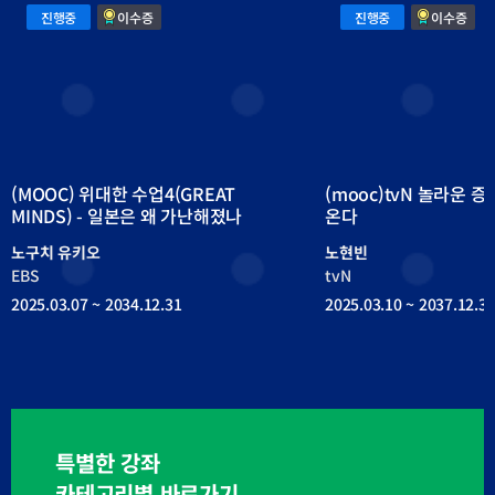
(MOOC)
(mooc)tvN
진행중
이수증
진행중
이수증
위
놀
대
라
한
운
수
증
업
명-
4(GREAT
AI
MINDS)
가
-
정
일
교
본
사
은
가
왜
온
가
다
난
(MOOC) 위대한 수업4(GREAT
(mooc)tvN 놀라운 
해
졌
MINDS) - 일본은 왜 가난해졌나
온다
나
노구치 유키오
노현빈
EBS
tvN
2025.03.07 ~ 2034.12.31
2025.03.10 ~ 2037.12.3
특별한 강좌
카테고리별 바로가기