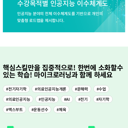
수강목적별 인공지능 이수체계도
인공지능 분야의 전체 이수체계도를 기반으로 개인의
맞춤형 로드맵을 제시합니다.
핵심스킬만을 집중적으로! 한번에 소화할수
있는 학습! 마이크로러닝과 함께 하세요
#전기자기학
#의료인공지능개론
#문해력
#수업
#의료인공지능
#인공지능
#AI
#전기
#자기학
#맥스부트
#운동선수
#체육
5
경