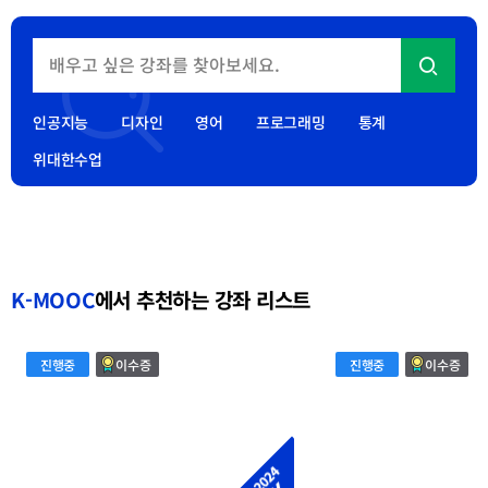
(Match業) 추가 공고
2026.07.31
2026년 재직자 AI·디지털(AI·D) 집중과정 AI·D 30+ 집중캠프
추가 선정 결과 발표
인공지능
디자인
영어
프로그래밍
통계
2026.07.31
위대한수업
2026년 대학 중심의 평생학습 온라인 공개강좌 활성화 사업
선정 결과 발표
2026.05.19
K-MOOC
에서 추천하는 강좌 리스트
외
Poverty,
진행중
이수증
진행중
이수증
국
Inequality
인
&
학
Development
습
Cooperation
자
를
위
한
대
학