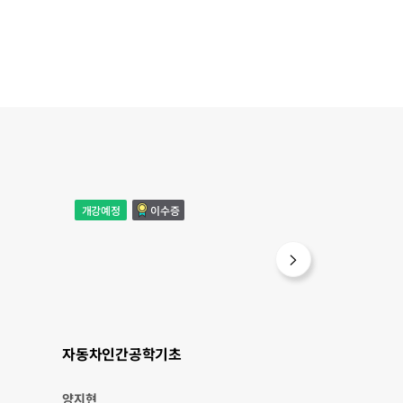
자
미
개강예정
이수증
개강예정
동
래
차
를
인
열
간
어
공
가
학
는
기
로
초
봇
신
기
술
과
그
응
자동차인간공학기초
미래를 열어가는
용
양지현
조규진 외 3 명