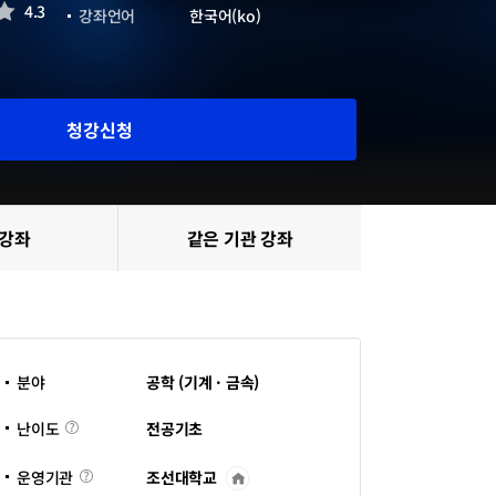
4.3
강좌언어
한국어(ko)
청강신청
 강좌
같은 기관 강좌
분야
공학 (기계 · 금속)
난
전공기초
난이도
이
도
조선대학교
운영기관
운
영