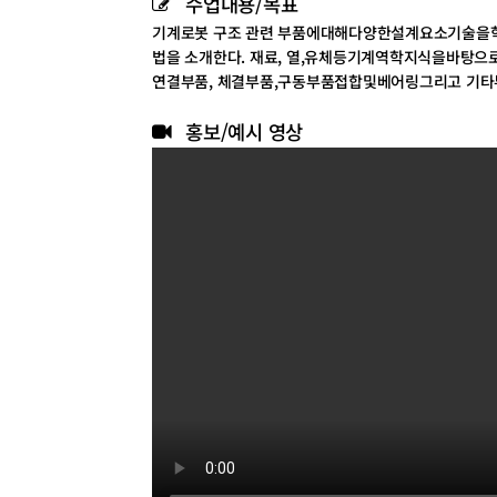
수업내용/목표
기계로봇 구조 관련 부품에대해다양한설계요소기술을학
법을 소개한다. 재료, 열,유체등기계역학지식을바탕으로
연결부품, 체결부품,구동부품접합및베어링그리고 기타부
홍보/예시 영상