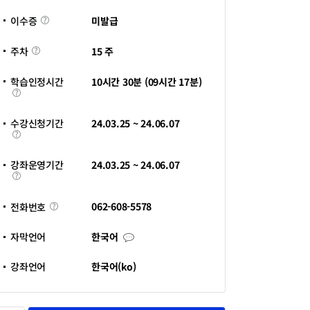
기
이
관
미발급
이수증
수
바
증
로
주
가
15 주
주차
차
기
새
창
학습인정시간
10시간 30분 (09시간 17분)
열
학
림
습
인
정
수강신청기간
24.03.25 ~ 24.06.07
시
수
간
강
신
청
강좌운영기간
24.03.25 ~ 24.06.07
기
강
간
좌
운
영
전
062-608-5578
전화번호
기
화
간
번
호
자
자막언어
한국어
막
언
어
강좌언어
한국어(ko)