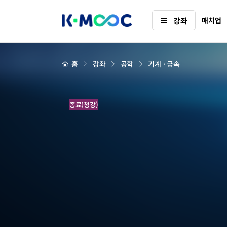
K-
강좌
매치업
MOOC
강
좌
하
상
홈
강좌
공학
기계 · 금속
세
위
페
메
이
지
뉴
배
기
경
종료(청강)
계
요
소
설
계
기
초
(Fundamentals
of
Machine
Component
Design)