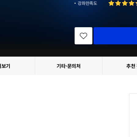
강좌만족도
관
심
강
좌
등
록
리보기
기타·문의처
추천