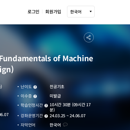
로그인
회원가입
다국어 설정 선택
한국어
공
유
하
damentals of Machine
기
ign)
)
난이도
전공기초
난이도
이수증
미발급
이수증
운영기관
바로가기
10시간 30분 (09시간 17
새창열림
학습인정시간
학습인정시간
분)
06.07
강좌운영기간
24.03.25 ~ 24.06.07
강좌운영기간
자막언어
자막언어
한국어