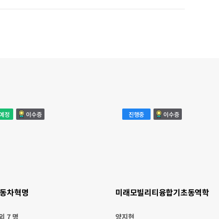
미
예정
이수증
진행중
이수증
래
모
빌
리
티
융
합
기
초
동
역
학
동차혁명
미래모빌리티융합기초동역학
외 7 명
양지현