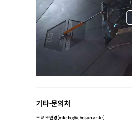
기타·문의처
조교 조민경(mkcho@chosun.ac.kr)