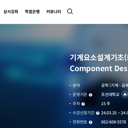
상시강좌
학점은행
커뮤니티
기계요소설계기초(Fun
Component Des
분야
공학 (기계 · 금속
운영기관
조선대학교
운영기관
주차
15 주
주차
수강신청기간
24.03.25 ~ 24.
수강신청기간
전화번호
062-608-5578
전화번호