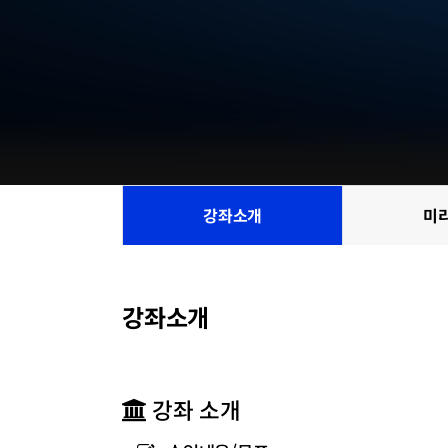
강좌소개
미
참
여
기
관
목
강좌소개
록
강좌 소개