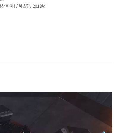
7년
상후 저) / 북스힐/ 2013년