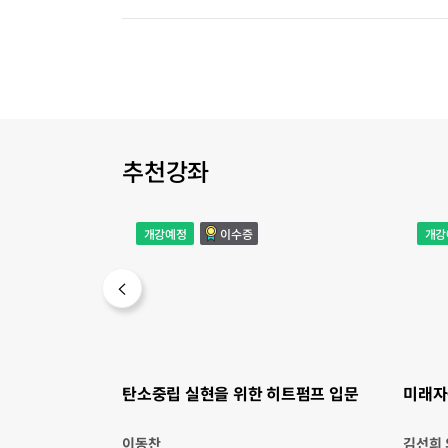
추천강좌
탄
미
개강예정
이수증
개강
소
래
중
자
립
동
실
차
현
혁
을
명
위
한
히
트
펌
프
입
문
탄소중립 실현을 위한 히트펌프 입문
미래자
이동찬
김선희 