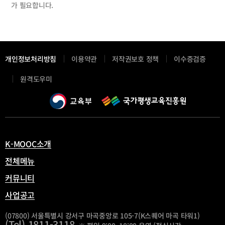
가 필요합니다.
개인정보처리방침
이용약관
저작권보호 정책
이수증검증
새
원격도우미
창
열
림
K-MOOC소개
전체메뉴
커뮤니티
사업공고
(07800) 서울특별시 강서구 마곡중앙로 105-7(K스퀘어 마곡 타워1)
(Tel) 1811-3118