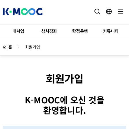
K-
MOOC
매치업
상시강좌
학점은행
커뮤니티
하
위
홈
회원가입
메
뉴
회원가입
K-MOOC에 오신 것을
환영합니다.